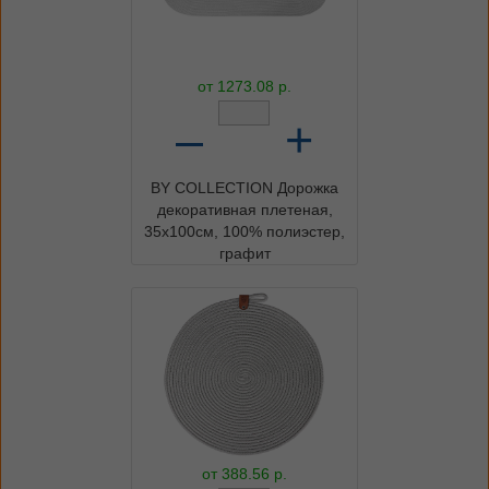
от
1273.08
р.
–
+
BY COLLECTION Дорожка
декоративная плетеная,
35х100см, 100% полиэстер,
графит
от
388.56
р.