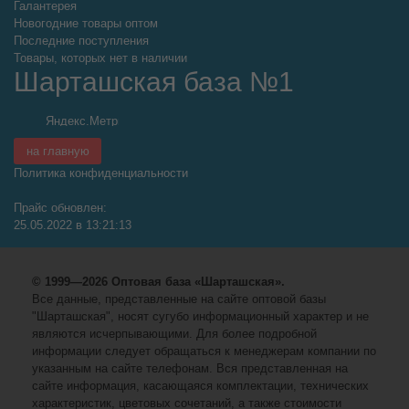
Галантерея
Новогодние товары оптом
Последние поступления
Товары, которых нет в наличии
Шарташская база №1
на главную
Политика конфиденциальности
Прайс обновлен:
25.05.2022 в 13:21:13
© 1999—2026 Оптовая база «Шарташская».
Все данные, представленные на сайте оптовой базы
"Шарташская", носят сугубо информационный характер и не
являются исчерпывающими. Для более подробной
информации следует обращаться к менеджерам компании по
указанным на сайте телефонам. Вся представленная на
сайте информация, касающаяся комплектации, технических
характеристик, цветовых сочетаний, а также стоимости