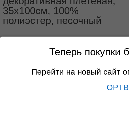
декоративная плетеная,
35х100см, 100%
полиэстер, песочный
Теперь покупки 
Перейти на новый сайт 
OPTB