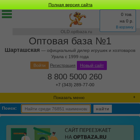
Полная версия сайта
0 тов.
на
0
р.
В корзину
OLD.optbaza.ru
Оптовая база №1
Шарташская
— официальный дилер игрушек и хозтоваров
Урала с 1999 года
Войти
Регистрация
Новый сайт
8 800 5000 260
+7 (343) 289-77-00
Показать меню
Поиск:
найти