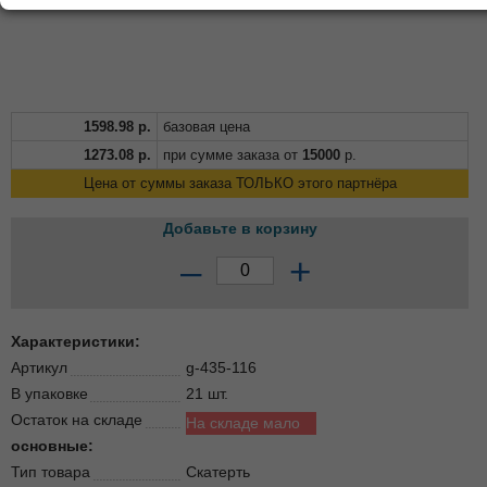
1598.98
р.
базовая цена
1273.08
р.
при сумме заказа от
15000
р.
Цена от суммы заказа ТОЛЬКО этого партнёра
Добавьте в корзину
–
+
Характеристики:
Артикул
g-435-116
В упаковке
21 шт.
Остаток на складе
На складе мало
основные:
Тип товара
Скатерть