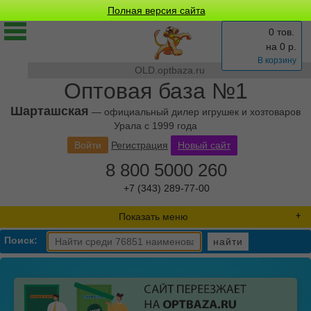
Полная версия сайта
0 тов.
на
0
р.
В корзину
OLD.optbaza.ru
Оптовая база №1
Шарташская
— официальный дилер игрушек и хозтоваров
Урала с 1999 года
Войти
Регистрация
Новый сайт
8 800 5000 260
+7 (343) 289-77-00
Показать меню
Поиск:
найти