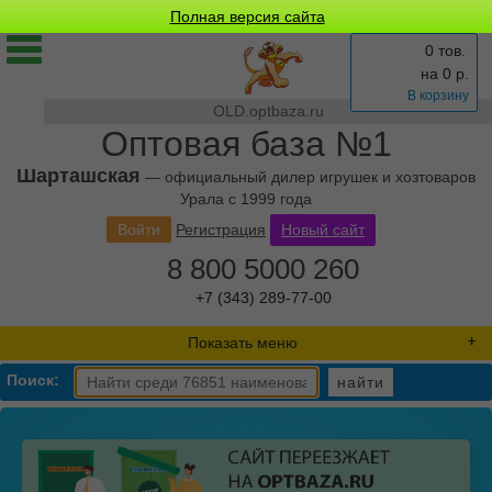
Полная версия сайта
0 тов.
на
0
р.
В корзину
OLD.optbaza.ru
Оптовая база №1
Шарташская
— официальный дилер игрушек и хозтоваров
Урала с 1999 года
Войти
Регистрация
Новый сайт
8 800 5000 260
+7 (343) 289-77-00
Показать меню
Поиск:
найти