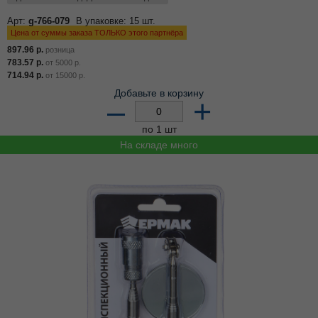
Арт:
g-766-079
В упаковке: 15 шт.
Цена от суммы заказа ТОЛЬКО этого партнёра
897.96
р.
розница
783.57
р.
от
5000
р.
714.94
р.
от
15000
р.
Добавьте в корзину
–
+
по 1 шт
На складе много