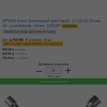
ЕРМАК Ключ баллонный крестовой, 17-19-21-23 мм,
14 , усиленный, сатин, SJ012P
описание
Удалённый склад. Доставка от 4 дней
Арт:
g-766-002
В упаковке: 15 шт.
Цена от суммы заказа ТОЛЬКО этого партнёра
985.38
р.
розница
859.85
р.
от
5000
р.
784.54
р.
от
15000
р.
Добавьте в корзину
–
+
по 1 шт
На складе много