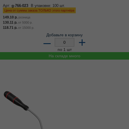
Арт:
g-766-023
В упаковке: 100 шт.
Цена от суммы заказа ТОЛЬКО этого партнёра
149.10
р.
розница
130.11
р.
от
5000
р.
118.71
р.
от
15000
р.
Добавьте в корзину
–
+
по 1 шт
На складе много