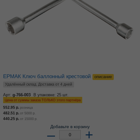
ЕРМАК Ключ баллонный крестовой
описание
Удалённый склад. Доставка от 4 дней
Арт:
g-766-003
В упаковке: 25 шт.
Цена от суммы заказа ТОЛЬКО этого партнёра
552.95
р.
розница
482.51
р.
от
5000
р.
440.25
р.
от
15000
р.
Добавьте в корзину
–
+