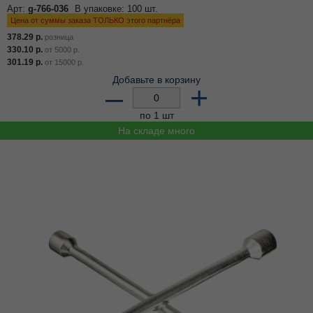
Арт:
g-766-036
В упаковке: 100 шт.
Цена от суммы заказа ТОЛЬКО этого партнёра
378.29
р.
розница
330.10
р.
от
5000
р.
301.19
р.
от
15000
р.
Добавьте в корзину
–
+
по 1 шт
На складе много