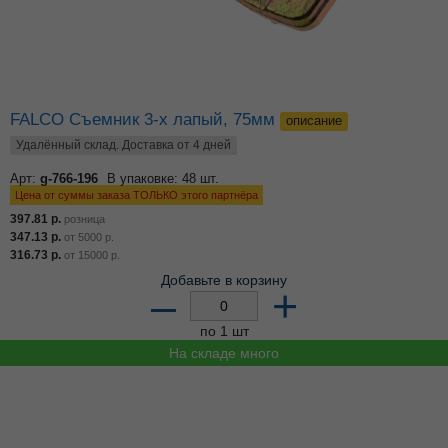
FALCO Съемник 3-х лапый, 75мм
описание
Удалённый склад. Доставка от 4 дней
Арт:
g-766-196
В упаковке: 48 шт.
Цена от суммы заказа ТОЛЬКО этого партнёра
397.81
р.
розница
347.13
р.
от
5000
р.
316.73
р.
от
15000
р.
Добавьте в корзину
–
+
по 1 шт
На складе много