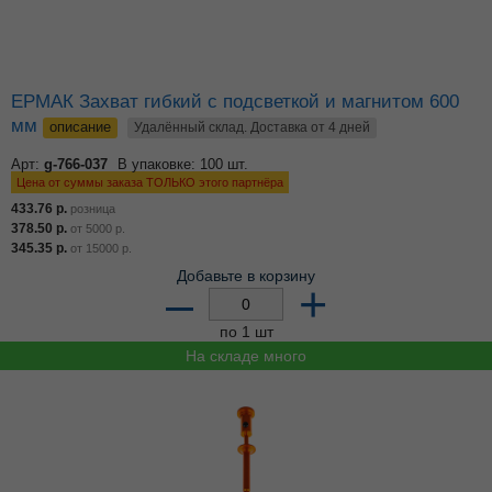
ЕРМАК Захват гибкий с подсветкой и магнитом 600
мм
описание
Удалённый склад. Доставка от 4 дней
Арт:
g-766-037
В упаковке: 100 шт.
Цена от суммы заказа ТОЛЬКО этого партнёра
433.76
р.
розница
378.50
р.
от
5000
р.
345.35
р.
от
15000
р.
Добавьте в корзину
–
+
по 1 шт
На складе много