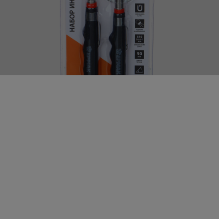
ЕРМАК Набор инспекционный, зеркало 50мм, магнит
2,3кгс. 190-810мм
описание
Удалённый склад. Доставка от 4 дней
Арт:
g-766-013
В упаковке: 100 шт.
Цена от суммы заказа ТОЛЬКО этого партнёра
512.29
р.
розница
447.03
р.
от
5000
р.
407.88
р.
от
15000
р.
Добавьте в корзину