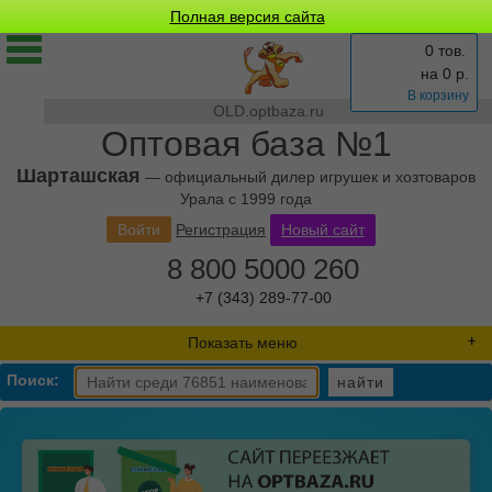
Полная версия сайта
0 тов.
на
0
р.
В корзину
OLD.optbaza.ru
Оптовая база №1
Шарташская
— официальный дилер игрушек и хозтоваров
Урала с 1999 года
Войти
Регистрация
Новый сайт
8 800 5000 260
+7 (343) 289-77-00
Показать меню
Поиск:
найти