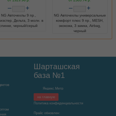
–
+
–
+
NG Авточехлы 9 пр.,
NG Авточехлы универсальные
иэстер, Дельта, 3 молн. в
комфорт плюс 9 пр., MESH,
спинке, черный/серый
экокожа, 3 замка, Airbag,
черный
Шарташская
база №1
цветов
на главную
Политика конфиденциальности
оптом
Прайс обновлен:
ения