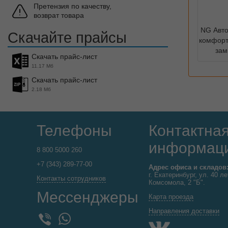
Претензия по качеству,
возврат товара
NG Авт
Скачайте прайсы
комфорт 
зам
Скачать прайс-лист
11.17 Мб
Скачать прайс-лист
2.18 Мб
Телефоны
Контактна
информац
8 800 5000 260
+7 (343) 289-77-00
Адрес офиса и складов
г. Екатеринбург, ул. 40 ле
Контакты сотрудников
Комсомола, 2 "Б".
Мессенджеры
Карта проезда
Направления доставки
WhatsApp
Viber