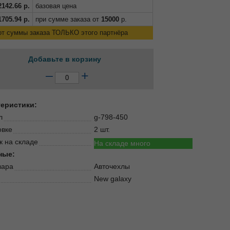
2142.66
р.
базовая цена
1705.94
р.
при сумме заказа от
15000
р.
от суммы заказа ТОЛЬКО этого партнёра
Добавьте в корзину
–
+
теристики:
л
g-798-450
овке
2 шт.
к на складе
На складе много
ные:
вара
Авточехлы
New galaxy