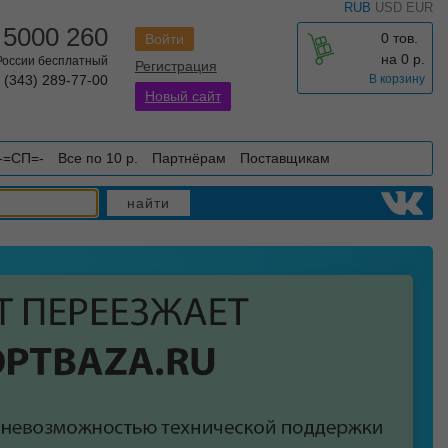
RUB
USD
EUR
 5000 260
0 тов.
Войти
на
0
р.
 России бесплатный
Регистрация
 (343) 289-77-00
В корзину
Новый сайт
-=СП=-
Все по 10 р.
Партнёрам
Поставщикам
найти