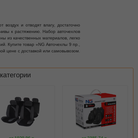
 воздух и отводят влагу, достаточно
йчивы к растяжению. Набор авточехлов
ены из качественных материалов, легко
й. Купите товар «NG Авточехлы 9 пр.,
овой цене с доставкой или самовывозом.
 категории
от
1929.96
р.
от
2385.74
р.