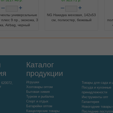
–
+
–
+
очехлы универсальные
NG Накидка меховая, 142х53
плюс 9 пр., экокожа, 3
см, полиэстер, бежевый
пол
ка, Airbag, черный
я
Каталог
ия
продукции
Игрушки
Товары для сада и 
:
620072,
т
Хозтовары оптом
Посуда и кухонные
Бытовая химия
принадлежности
Туризм и рыбалка
Инструменты опт
Спорт и отдых
Галантерея
Батарейки оптом
Новогодние товары 
Канцелярские товары
Последние поступл