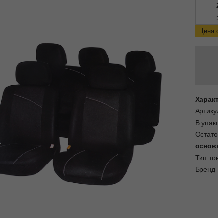
Цена 
Харак
Артику
В упак
Остато
основ
Тип то
Бренд