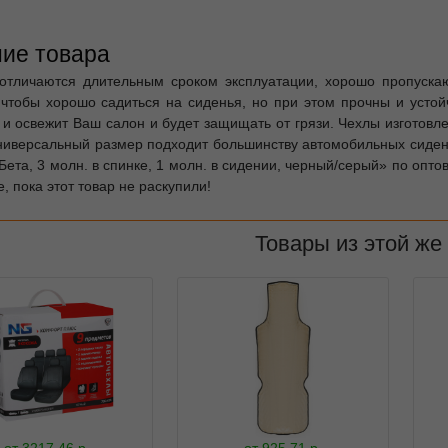
ие товара
отличаются длительным сроком эксплуатации, хорошо пропускают
 чтобы хорошо садиться на сиденья, но при этом прочны и усто
 и освежит Ваш салон и будет защищать от грязи. Чехлы изготовл
Универсальный размер подходит большинству автомобильных сидени
Бета, 3 молн. в спинке, 1 молн. в сидении, черный/серый» по опт
, пока этот товар не раскупили!
Товары из этой же
от
3217.46
р.
от
925.71
р.