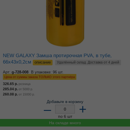
NEW GALAXY Замша протирочная PVA, в тубе,
66x43x0,2см
описание
Удалённый склад. Доставка от 4 дней
Арт:
g-728-008
В упаковке: 96 шт.
Цена от суммы заказа ТОЛЬКО этого партнёра
326.65
р.
розница
285.04
р.
от
5000
р.
260.08
р.
от
15000
р.
Добавьте в корзину
–
+
по 6 шт
На складе много