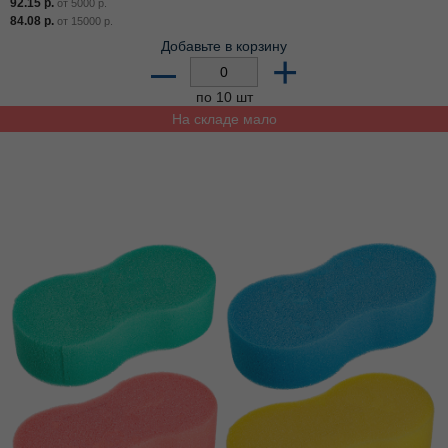
92.15
р.
от
5000
р.
84.08
р.
от
15000
р.
Добавьте в корзину
–
+
по 10 шт
На складе мало