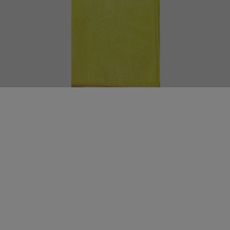
NEW GALAXY Набор салфеток из микрофибры 3шт
(25х30см + 30х30см + 30х35см), Universal
описание
Удалённый склад. Доставка от 4 дней
Арт:
g-715-009
В упаковке: 60 шт.
Цена от суммы заказа ТОЛЬКО этого партнёра
135.19
р.
розница