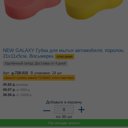
NEW GALAXY Губка для мытья автомобиля, поролон,
21х11х5см, Восьмерка
описание
Удалённый склад. Доставка от 4 дней
Арт:
g-728-010
В упаковке: 24 шт.
Цена от суммы заказа ТОЛЬКО этого партнёра
45.92
р.
розница
40.07
р.
от
5000
р.
36.56
р.
от
15000
р.
Добавьте в корзину
–
+
по 30 шт
На складе много