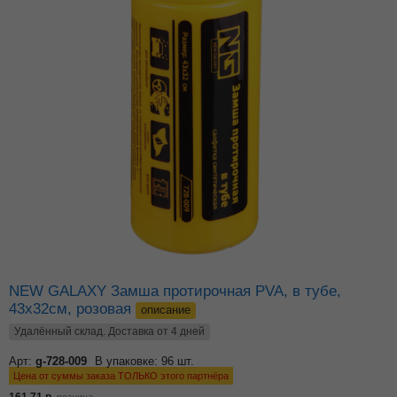
NEW GALAXY Замша протирочная PVA, в тубе,
43x32см, розовая
описание
Удалённый склад. Доставка от 4 дней
Арт:
g-728-009
В упаковке: 96 шт.
Цена от суммы заказа ТОЛЬКО этого партнёра
161.71
р.
розница