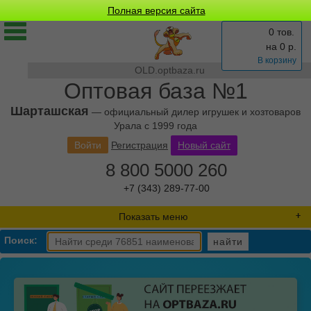
Полная версия сайта
0 тов.
на
0
р.
В корзину
OLD.optbaza.ru
Оптовая база №1
Шарташская
— официальный дилер игрушек и хозтоваров
Урала с 1999 года
Войти
Регистрация
Новый сайт
8 800 5000 260
+7 (343) 289-77-00
Показать меню
Поиск:
найти