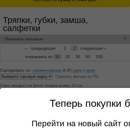
Тряпки, губки, замша,
салфетки
Показать описание
←
предыдущая
1
2
следующая→
показывать по
10
20
30
50
100
Сортировать по:
наименованию
А↓Я
|
дате
|
цене
Сбросить фильтр по ТМ
Один квадрат на фоне товара равен 10 см
Теперь покупки 
Перейти на новый сайт 