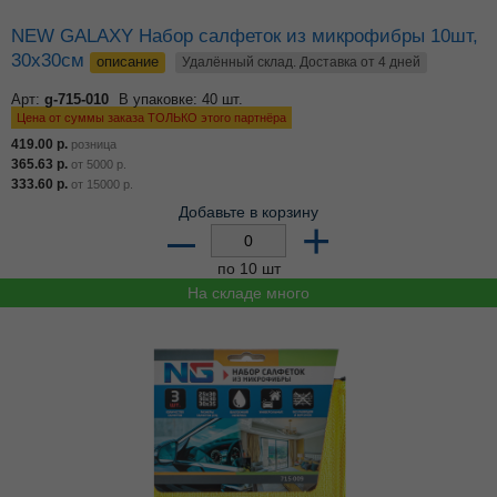
NEW GALAXY Набор салфеток из микрофибры 10шт,
30х30см
описание
Удалённый склад. Доставка от 4 дней
Арт:
g-715-010
В упаковке: 40 шт.
Цена от суммы заказа ТОЛЬКО этого партнёра
419.00
р.
розница
365.63
р.
от
5000
р.
333.60
р.
от
15000
р.
Добавьте в корзину
–
+
по 10 шт
На складе много