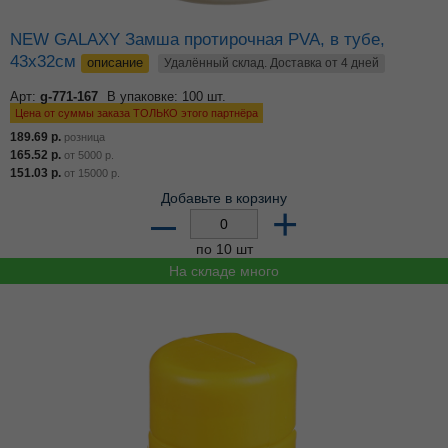
NEW GALAXY Замша протирочная PVA, в тубе,
43x32см
описание
Удалённый склад. Доставка от 4 дней
Арт:
g-771-167
В упаковке: 100 шт.
Цена от суммы заказа ТОЛЬКО этого партнёра
189.69
р.
розница
165.52
р.
от
5000
р.
151.03
р.
от
15000
р.
Добавьте в корзину
–
+
по 10 шт
На складе много