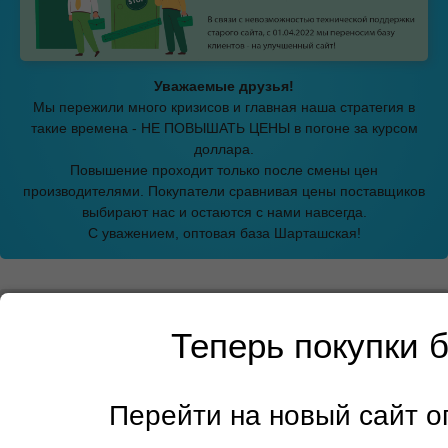
Уважаемые друзья!
Мы пережили много кризисов и главная наша стратегия в
такие времена - НЕ ПОВЫШАТЬ ЦЕНЫ в погоне за курсом
доллара.
Повышение проходит только после смены цен
производителями. Покупатели сравнивая цены поставщиков
выбирают нас и остаются с нами навсегда.
С уважением, оптовая база Шарташская!
Главная страница
→
Средства гигиены для детей
→
Красота и
здоровье
→
Подгузники
→ Подгузники для детей Senso Baby B4
Теперь покупки 
maxi (7-18кг) 19шт с кремом-бальзамом 0254
Подгузники для детей
Перейти на новый сайт 
Senso Baby B4 maxi (7-