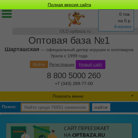
Полная версия сайта
0 тов.
на
0
р.
В корзину
OLD.optbaza.ru
Оптовая база №1
Шарташская
— официальный дилер игрушек и хозтоваров
Урала с 1999 года
Войти
Регистрация
Новый сайт
8 800 5000 260
+7 (343) 289-77-00
Показать меню
Поиск:
найти