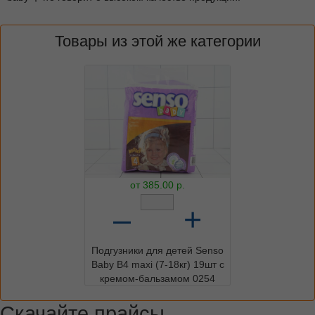
Товары из этой же категории
от
385.00
р.
–
+
Подгузники для детей Senso
Baby B4 maxi (7-18кг) 19шт с
кремом-бальзамом 0254
Скачайте прайсы