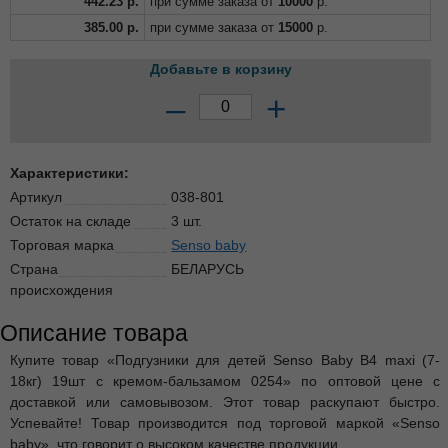
442.23
р.
при сумме заказа от
10000
р.
385.00
р.
при сумме заказа от
15000
р.
Добавьте в корзину
–
+
Характеристики:
Артикул
038-801
Остаток на складе
3 шт.
Торговая марка
Senso baby
Страна
БЕЛАРУСЬ
происхождения
Описание товара
Купите товар «Подгузники для детей Senso Baby B4 maxi (7-
18кг) 19шт с кремом-бальзамом 0254» по оптовой цене с
доставкой или самовывозом. Этот товар раскупают быстро.
Успевайте! Товар производится под торговой маркой «Senso
baby», что говорит о высоком качестве продукции.