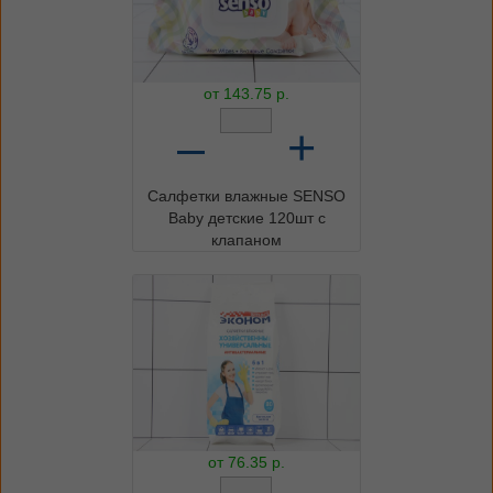
от
143.75
р.
–
+
Салфетки влажные SENSO
Baby детские 120шт с
клапаном
от
76.35
р.