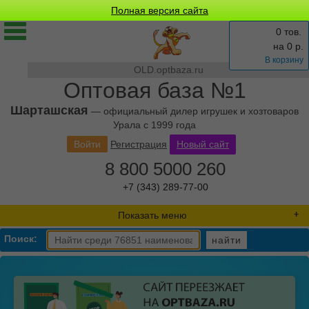
Полная версия сайта
0 тов.
на
0
р.
В корзину
OLD.optbaza.ru
Оптовая база №1
Шарташская
— официальный дилер игрушек и хозтоваров
Урала с 1999 года
Войти
Регистрация
Новый сайт
8 800 5000 260
+7 (343) 289-77-00
Показать меню
Поиск:
найти