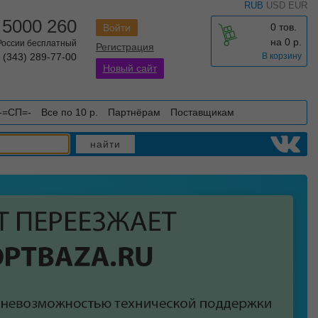
RUB
USD
EUR
 5000 260
0 тов.
Войти
на
0
р.
 России бесплатный
Регистрация
 (343) 289-77-00
В корзину
Новый сайт
-=СП=-
Все по 10 р.
Партнёрам
Поставщикам
найти