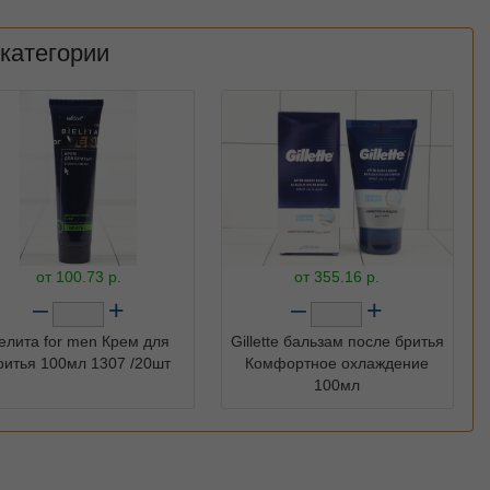
 категории
от
100.73
р.
от
355.16
р.
–
+
–
+
елита for men Крем для
Gillette бальзам после бритья
ритья 100мл 1307 /20шт
Комфортное охлаждение
100мл