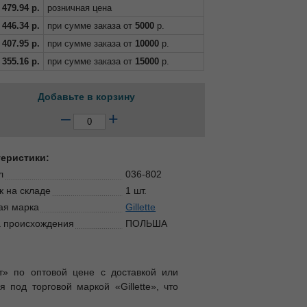
479.94
р.
розничная цена
446.34
р.
при сумме заказа от
5000
р.
407.95
р.
при сумме заказа от
10000
р.
355.16
р.
при сумме заказа от
15000
р.
Добавьте в корзину
–
+
теристики:
л
036-802
к на складе
1 шт.
ая марка
Gillette
 происхождения
ПОЛЬША
ет» по оптовой цене с доставкой или
 под торговой маркой «Gillette», что