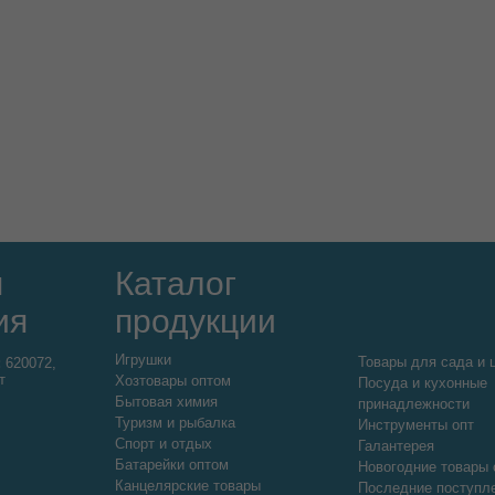
я
Каталог
ия
продукции
Игрушки
Товары для сада и 
:
620072,
т
Хозтовары оптом
Посуда и кухонные
Бытовая химия
принадлежности
Туризм и рыбалка
Инструменты опт
Спорт и отдых
Галантерея
Батарейки оптом
Новогодние товары 
Канцелярские товары
Последние поступл