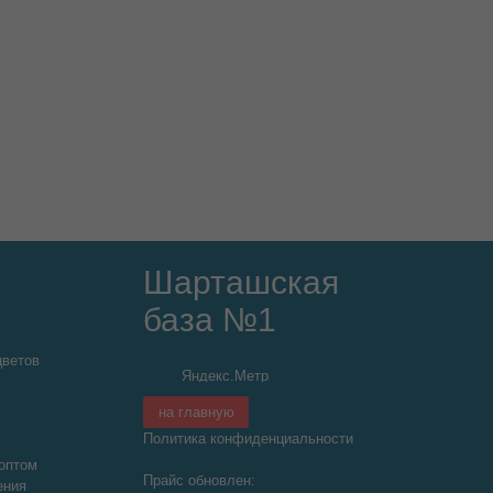
Шарташская
база №1
цветов
на главную
Политика конфиденциальности
оптом
Прайс обновлен:
ения