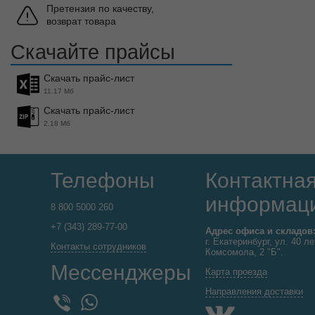
Претензия по качеству,
возврат товара
Скачайте прайсы
Скачать прайс-лист
11.17 Мб
Скачать прайс-лист
2.18 Мб
Телефоны
Контактна
информац
8 800 5000 260
+7 (343) 289-77-00
Адрес офиса и складов
г. Екатеринбург, ул. 40 ле
Контакты сотрудников
Комсомола, 2 "Б".
Мессенджеры
Карта проезда
Направления доставки
WhatsApp
Viber