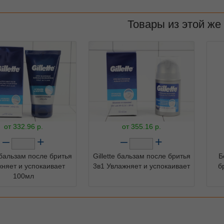
Товары из этой же
от
332.96
р.
от
355.16
р.
–
+
–
+
e бальзам после бритья
Gillette бальзам после бритья
Б
няет и успокаивает
3в1 Увлажняет и успокаивает
б
100мл