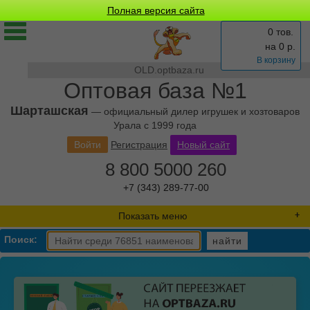
Полная версия сайта
0 тов.
на
0
р.
В корзину
OLD.optbaza.ru
Оптовая база №1
Шарташская
— официальный дилер игрушек и хозтоваров
Урала с 1999 года
Войти
Регистрация
Новый сайт
8 800 5000 260
+7 (343) 289-77-00
Показать меню
Поиск:
найти