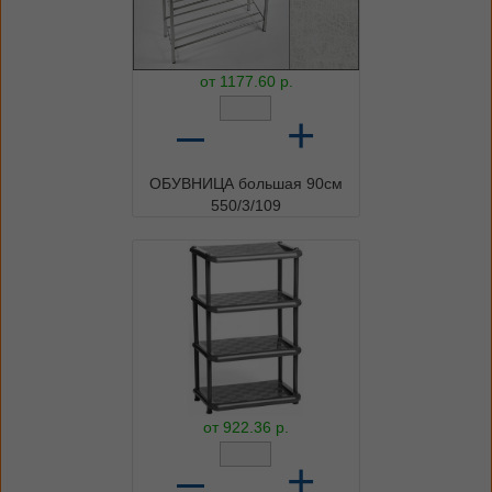
от
1177.60
р.
–
+
ОБУВНИЦА большая 90см
550/3/109
от
922.36
р.
–
+