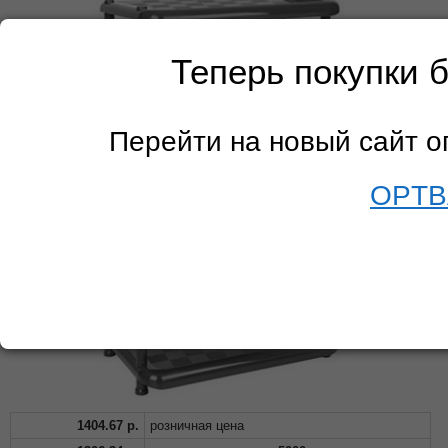
Теперь покупки 
Перейти на новый сайт 
OPTB
1404.67
р.
розничная цена