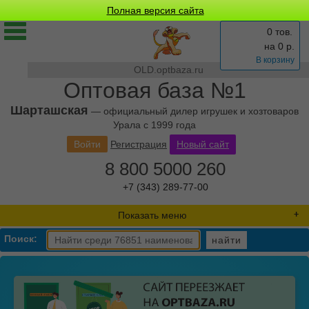
Полная версия сайта
0 тов.
на
0
р.
В корзину
OLD.optbaza.ru
Оптовая база №1
Шарташская
— официальный дилер игрушек и хозтоваров
Урала с 1999 года
Войти
Регистрация
Новый сайт
8 800 5000 260
+7 (343) 289-77-00
Показать меню
Поиск:
найти