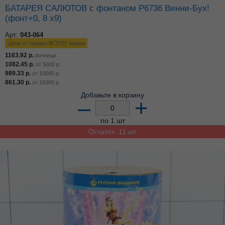
БАТАРЕЯ САЛЮТОВ с фонтаном Р6736 Винни-Бух!
(фонт+0, 8 х9)
Арт:
043-064
Цена от суммы ВСЕГО заказа
1163.92
р.
розница
1082.45
р.
от
5000
р.
989.33
р.
от
10000
р.
861.30
р.
от
15000
р.
Добавьте в корзину
–
+
по 1 шт
Остаток: 11 шт