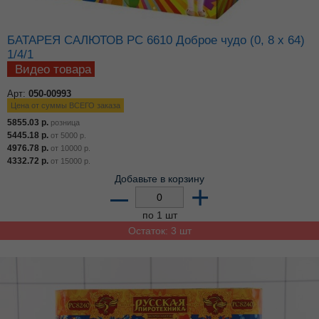
БАТАРЕЯ САЛЮТОВ РС 6610 Доброе чудо (0, 8 х 64)
1/4/1
Видео товара
Арт:
050-00993
Цена от суммы ВСЕГО заказа
5855.03
р.
розница
5445.18
р.
от
5000
р.
4976.78
р.
от
10000
р.
4332.72
р.
от
15000
р.
Добавьте в корзину
–
+
по 1 шт
Остаток: 3 шт