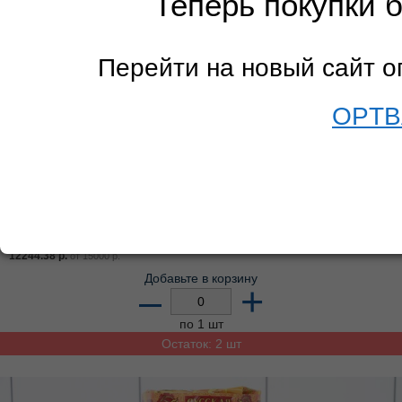
Теперь покупки 
Перейти на новый сайт 
OPTB
БАТАРЕЯ САЛЮТОВ Р8463 Флагман (1, 25 х99)
Арт:
038-879
Цена от суммы ВСЕГО заказа
16546.46
р.
розница
15388.21
р.
от
5000
р.
14064.49
р.
от
10000
р.
12244.38
р.
от
15000
р.
Добавьте в корзину
–
+
по 1 шт
Остаток: 2 шт