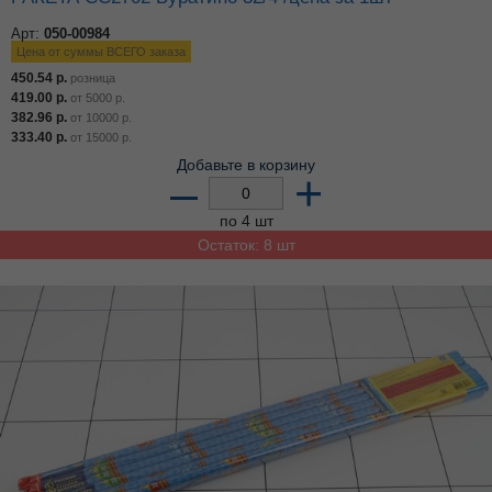
Арт:
050-00984
Цена от суммы ВСЕГО заказа
450.54
р.
розница
419.00
р.
от
5000
р.
382.96
р.
от
10000
р.
333.40
р.
от
15000
р.
Добавьте в корзину
–
+
по 4 шт
Остаток: 8 шт