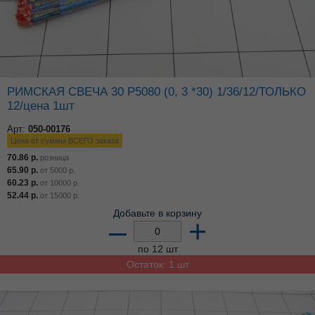
РИМСКАЯ СВЕЧА 30 Р5080 (0, 3 *30) 1/36/12/ТОЛЬКО
12/цена 1шт
Арт:
050-00176
Цена от суммы ВСЕГО заказа
70.86
р.
розница
65.90
р.
от
5000
р.
60.23
р.
от
10000
р.
52.44
р.
от
15000
р.
Добавьте в корзину
–
+
по 12 шт
Остаток: 1 шт