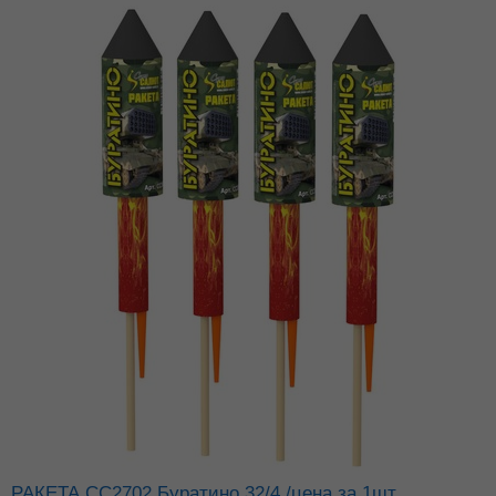
РАКЕТА СС2702 Буратино 32/4 /цена за 1шт