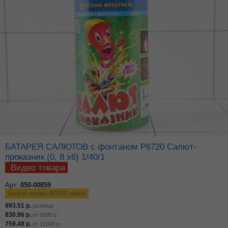
БАТАРЕЯ САЛЮТОВ с фонтаном Р6720 Салют-
проказник (0, 8 х6) 1/40/1
Видео товара
Арт:
050-00859
Цена от суммы ВСЕГО заказа
893.51
р.
розница
830.96
р.
от
5000
р.
759.48
р.
от
10000
р.