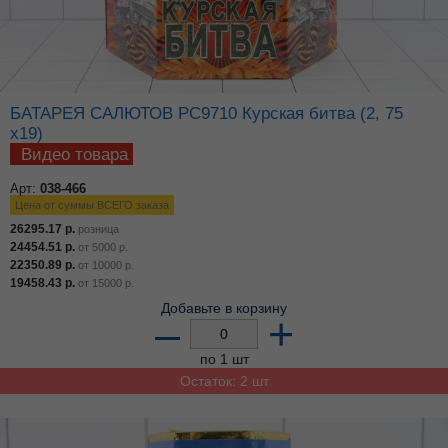
БАТАРЕЯ САЛЮТОВ РС9710 Курская битва (2, 75
х19)
Видео товара
Арт:
038-466
Цена от суммы ВСЕГО заказа
26295.17
р.
розница
24454.51
р.
от
5000
р.
22350.89
р.
от
10000
р.
19458.43
р.
от
15000
р.
Добавьте в корзину
–
+
по 1 шт
Остаток: 2 шт