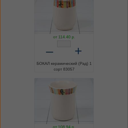
от
114.40
р.
–
+
БОКАЛ керамический (Рад) 1
сорт 83057
от
108.94
р.