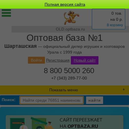
Полная версия сайта
0 тов.
на
0
р.
В корзину
OLD.optbaza.ru
Оптовая база №1
Шарташская
— официальный дилер игрушек и хозтоваров
Урала с 1999 года
Войти
Регистрация
Новый сайт
8 800 5000 260
+7 (343) 289-77-00
Показать меню
Поиск:
найти