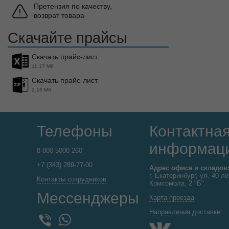
Претензия по качеству,
возврат товара
Скачайте прайсы
Скачать прайс-лист
11.17 Мб
Скачать прайс-лист
2.18 Мб
Телефоны
Контактна
информац
8 800 5000 260
+7 (343) 289-77-00
Адрес офиса и складов
г. Екатеринбург, ул. 40 ле
Контакты сотрудников
Комсомола, 2 "Б".
Мессенджеры
Карта проезда
Направления доставки
WhatsApp
Viber