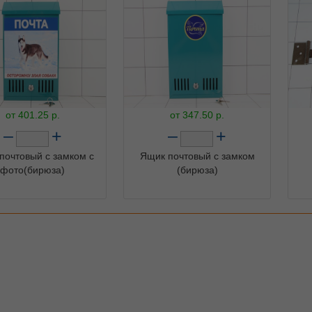
от
401.25
р.
от
347.50
р.
–
+
–
+
почтовый с замком с
Ящик почтовый с замком
фото(бирюза)
(бирюза)