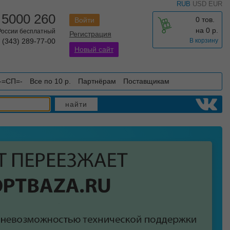
RUB
USD
EUR
 5000 260
0 тов.
Войти
на
0
р.
 России бесплатный
Регистрация
 (343) 289-77-00
В корзину
Новый сайт
-=СП=-
Все по 10 р.
Партнёрам
Поставщикам
найти