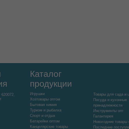
я
Каталог
ия
продукции
Игрушки
Товары для сада и 
:
620072,
т
Хозтовары оптом
Посуда и кухонные
Бытовая химия
принадлежности
Туризм и рыбалка
Инструменты опт
Спорт и отдых
Галантерея
Батарейки оптом
Новогодние товары 
Канцелярские товары
Последние поступл