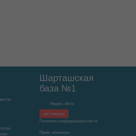
Шарташская
база №1
цветов
на главную
Политика конфиденциальности
оптом
Прайс обновлен:
ения