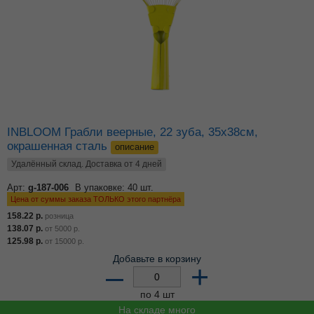
INBLOOM Грабли веерные, 22 зуба, 35х38см,
окрашенная сталь
описание
Удалённый склад. Доставка от 4 дней
Арт:
g-187-006
В упаковке: 40 шт.
Цена от суммы заказа ТОЛЬКО этого партнёра
158.22
р.
розница
138.07
р.
от
5000
р.
125.98
р.
от
15000
р.
Добавьте в корзину
–
+
по 4 шт
На складе много