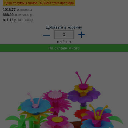
Цена от суммы заказа ТОЛЬКО этого партнёра
1018.77
р.
розница
888.99
р.
от
5000
р.
811.13
р.
от
15000
р.
Добавьте в корзину
–
+
по 1 шт
На складе много