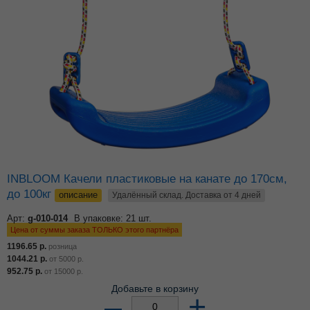
INBLOOM Качели пластиковые на канате до 170см,
до 100кг
описание
Удалённый склад. Доставка от 4 дней
Арт:
g-010-014
В упаковке: 21 шт.
Цена от суммы заказа ТОЛЬКО этого партнёра
1196.65
р.
розница
1044.21
р.
от
5000
р.
952.75
р.
от
15000
р.
Добавьте в корзину
–
+