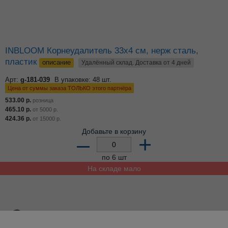
INBLOOM Корнеудалитель 33x4 см, нерж сталь,
пластик
описание
Удалённый склад. Доставка от 4 дней
Арт:
g-181-039
В упаковке: 48 шт.
Цена от суммы заказа ТОЛЬКО этого партнёра
533.00
р.
розница
465.10
р.
от
5000
р.
424.36
р.
от
15000
р.
Добавьте в корзину
–
+
по 6 шт
На складе мало