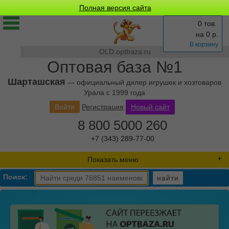
Полная версия сайта
0 тов.
на
0
р.
В корзину
OLD.optbaza.ru
Оптовая база №1
Шарташская
— официальный дилер игрушек и хозтоваров
Урала с 1999 года
Войти
Регистрация
Новый сайт
8 800 5000 260
+7 (343) 289-77-00
Показать меню
Поиск:
найти