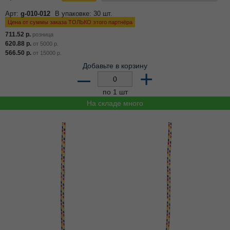
Арт:
g-010-012
В упаковке: 30 шт.
Цена от суммы заказа ТОЛЬКО этого партнёра
711.52
р.
розница
620.88
р.
от
5000
р.
566.50
р.
от
15000
р.
Добавьте в корзину
–
+
по 1 шт
На складе много