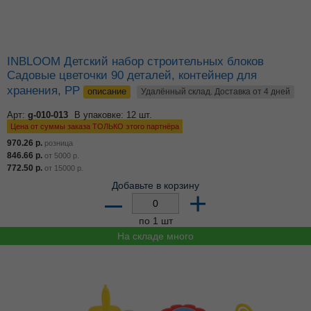
INBLOOM Детский набор строительных блоков
Садовые цветочки 90 деталей, контейнер для
хранения, PP
описание
Удалённый склад. Доставка от 4 дней
Арт:
g-010-013
В упаковке: 12 шт.
Цена от суммы заказа ТОЛЬКО этого партнёра
970.26
р.
розница
846.66
р.
от
5000
р.
772.50
р.
от
15000
р.
Добавьте в корзину
–
+
по 1 шт
На складе много