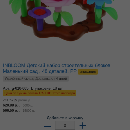
INBLOOM Детский набор строительных блоков
Маленький сад , 48 деталей, PP
описание
Удалённый склад. Доставка от 4 дней
Арт:
g-010-005
В упаковке: 18 шт.
Цена от суммы заказа ТОЛЬКО этого партнёра
711.52
р.
розница
620.88
р.
от
5000
р.
566.50
р.
от
15000
р.
Добавьте в корзину
–
+