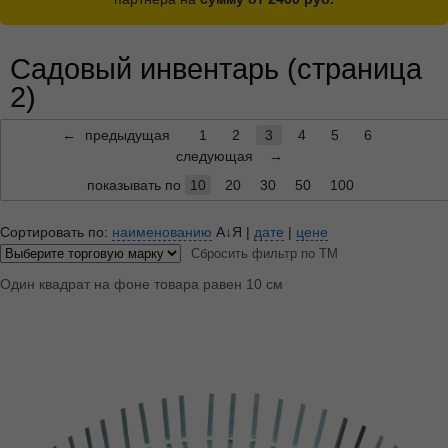
Садовый инвентарь (страница
2)
←
предыдущая
1
2
3
4
5
6
следующая
→
показывать по
10
20
30
50
100
Сортировать по:
наименованию
А↓Я
|
дате
|
цене
Сбросить фильтр по ТМ
Один квадрат на фоне товара равен 10 см