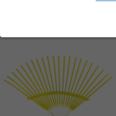
218.72
р.
от
5000
р.
199.56
р.
от
15000
р.
Добавьте в корзину
–
+
по 4 шт
На складе много