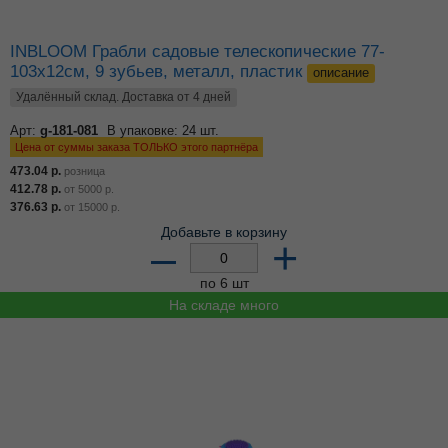
INBLOOM Грабли садовые телескопические 77-
103х12см, 9 зубьев, металл, пластик
описание
Удалённый склад. Доставка от 4 дней
Арт:
g-181-081
В упаковке: 24 шт.
Цена от суммы заказа ТОЛЬКО этого партнёра
473.04
р.
розница
412.78
р.
от
5000
р.
376.63
р.
от
15000
р.
Добавьте в корзину
–
+
по 6 шт
На складе много