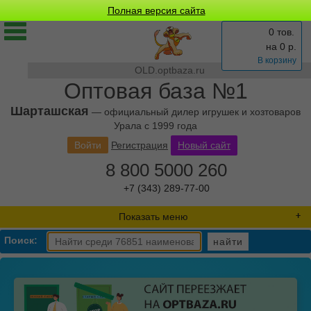
Полная версия сайта
0 тов.
на
0
р.
В корзину
OLD.optbaza.ru
Оптовая база №1
Шарташская
— официальный дилер игрушек и хозтоваров
Урала с 1999 года
Войти
Регистрация
Новый сайт
8 800 5000 260
+7 (343) 289-77-00
Показать меню
Поиск:
найти