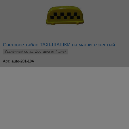
Световое табло TAXI-ШАШКИ на магните желтый
Удалённый склад. Доставка от 4 дней
Арт:
auto-201-104
Цена от суммы заказа
382.50
р.
розница
318.75
р.
цена от
15000
р.
Добавьте в корзину
–
+
по 1 шт
Остаток: 9 шт