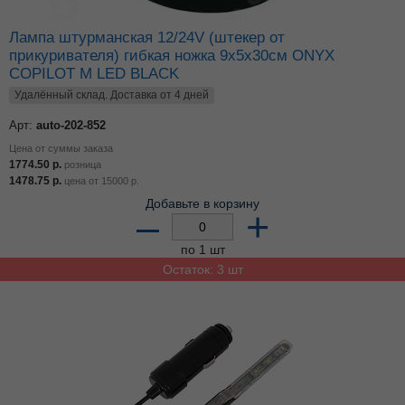
Лампа штурманская 12/24V (штекер от
прикуривателя) гибкая ножка 9x5x30см ONYX
COPILOT M LED BLACK
Удалённый склад. Доставка от 4 дней
Арт:
auto-202-852
Цена от суммы заказа
1774.50
р.
розница
1478.75
р.
цена от
15000
р.
Добавьте в корзину
–
+
по 1 шт
Остаток: 3 шт