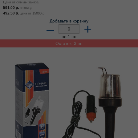
Цена от суммы заказа
591.00
р.
розница
492.50
р.
цена от
15000
р.
Добавьте в корзину
–
+
по 1 шт
Остаток: 3 шт