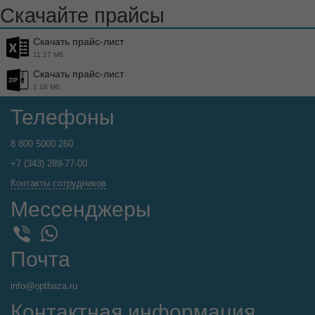
(ПЕРФОРАЦИЯ)
Удалённый склад. Доставка от 4 дней
Арт:
auto-007-027
Цена от суммы заказа
1800.00
р.
розница
1500.00
р.
цена от
15000
р.
Добавьте в корзину
–
+
по 1 шт
Остаток: 1 шт
Подлокотник LADA KALINA черный (ГЛАДКАЯ
крышка)
Удалённый склад. Доставка от 4 дней
Арт:
auto-007-026
Цена от суммы заказа
1572.00
р.
розница
1310.00
р.
цена от
15000
р.
Добавьте в корзину
–
+