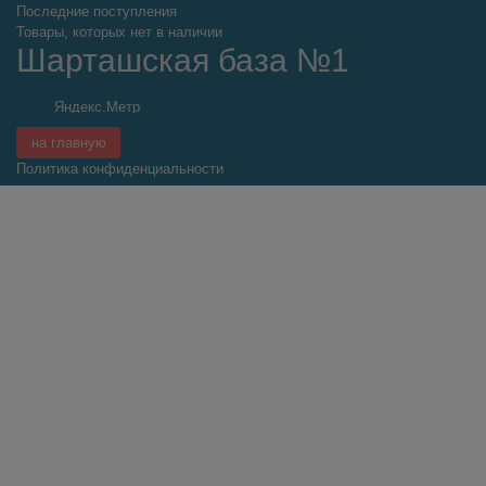
1422.00
р.
розница
1185.00
р.
цена от
15000
р.
Добавьте в корзину
–
+
по 1 шт
Остаток: 3 шт
Подлокотник LADA LARGUS EURO черный (ГЛАДКАЯ
крышка)
Удалённый склад. Доставка от 4 дней
Арт:
auto-007-039
Цена от суммы заказа
1896.00
р.
розница
1580.00
р.
цена от
15000
р.
Добавьте в корзину
–
+
по 1 шт
Остаток: 1 шт