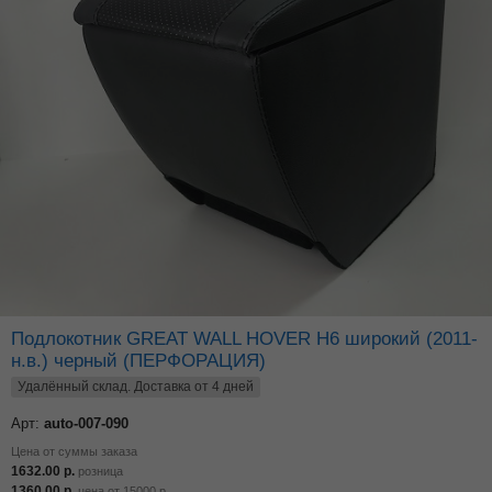
Подлокотник GREAT WALL HOVER H6 широкий (2011-
н.в.) черный (ПЕРФОРАЦИЯ)
Удалённый склад. Доставка от 4 дней
Арт:
auto-007-090
Цена от суммы заказа
1632.00
р.
розница
1360.00
р.
цена от
15000
р.