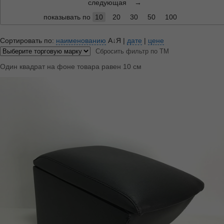
следующая
→
показывать по
10
20
30
50
100
Сортировать по:
наименованию
А↓Я
|
дате
|
цене
Сбросить фильтр по ТМ
Один квадрат на фоне товара равен 10 см