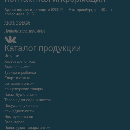
по 1 шт
Остаток: 3 шт
Подлокотник LADA KALINA черный (ПЕРФОРАЦИЯ)
Удалённый склад. Доставка от 4 дней
Арт:
auto-007-024
Цена от суммы заказа
1422.00
р.
розница
1185.00
р.
цена от
15000
р.
Добавьте в корзину
–
+
по 1 шт
Остаток: 3 шт
Подлокотник LADA KALINA черный (РОМБ)
Удалённый склад. Доставка от 4 дней
Арт:
auto-007-025
Цена от суммы заказа