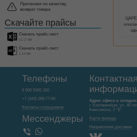
Претензия по качеству,
возврат товара
ЦАРЕ
Скачайте прайсы
плоски
эф
Скачать прайс-лист
11.17 Мб
Скачать прайс-лист
2.18 Мб
Телефоны
Контактна
информац
8 800 5000 260
+7 (343) 289-77-00
Адрес офиса и складов
г. Екатеринбург, ул. 40 ле
Контакты сотрудников
Комсомола, 2 "Б".
Мессенджеры
Карта проезда
Направления доставки
WhatsApp
Viber