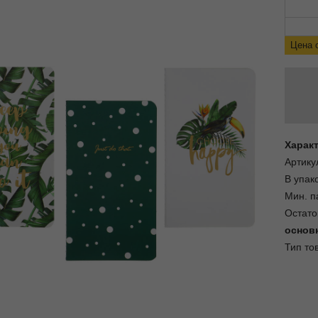
Цена 
Харак
Артику
В упак
Мин. п
Остато
основ
Тип то