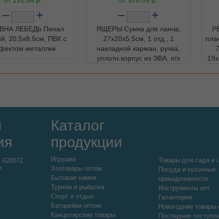
–
+
–
+
ВНА ЛЕБЕДЬ Пенал
ЯЩЕРЫ Сумка для ланча,
Р
й, 20,5х8,5см, ПВХ с
27х20х5,5см, 1 отд., 1
пла
фектом металлик
накладной карман, ручка,
уплотн.корпус из ЭВА, п/э
19х
я
Каталог
ия
продукции
Игрушки
Товары для сада и 
:
620072,
т
Хозтовары оптом
Посуда и кухонные
Бытовая химия
принадлежности
Туризм и рыбалка
Инструменты опт
Спорт и отдых
Галантерея
Батарейки оптом
Новогодние товары 
Канцелярские товары
Последние поступл