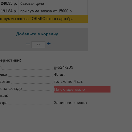
240.95
р.
базовая цена
191.84
р.
при сумме заказа от
15000
р.
от суммы заказа ТОЛЬКО этого партнёра
Добавьте в корзину
–
+
теристики:
л
g-524-209
овке
48 шт.
артия
только по 4 шт.
к на складе
На складе мало
ные:
вара
Записная книжка