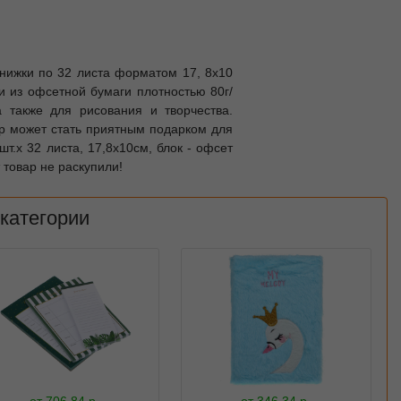
ижки по 32 листа форматом 17, 8х10
 из офсетной бумаги плотностью 80г/
а также для рисования и творчества.
ор может стать приятным подарком для
.х 32 листа, 17,8х10см, блок - офсет
 товар не раскупили!
 категории
от
706.84
р.
от
346.34
р.