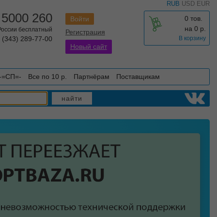
RUB
USD
EUR
 5000 260
0 тов.
Войти
на
0
р.
 России бесплатный
Регистрация
 (343) 289-77-00
В корзину
Новый сайт
-=СП=-
Все по 10 р.
Партнёрам
Поставщикам
найти