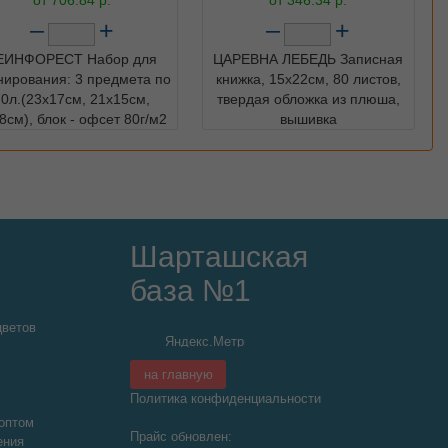
–
+
–
+
ЕИНФОРЕСТ Набор для
ЦАРЕВНА ЛЕБЕДЬ Записная
нирования: 3 предмета по
книжка, 15х22см, 80 листов,
70л.(23х17см, 21х15см,
твердая обложка из плюша,
8см), блок - офсет 80г/м2
вышивка
Шарташская
база №1
цветов
на главную
Политика конфиденциальности
оптом
Прайс обновлен:
ения