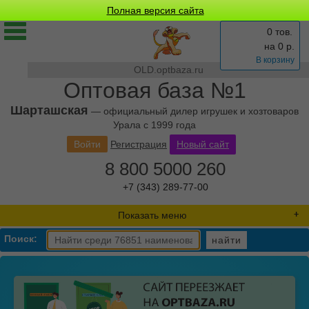
Полная версия сайта
0 тов.
на
0
р.
В корзину
OLD.optbaza.ru
Оптовая база №1
Шарташская
— официальный дилер игрушек и хозтоваров
Урала с 1999 года
Войти
Регистрация
Новый сайт
8 800 5000 260
+7 (343) 289-77-00
Показать меню
Поиск:
найти