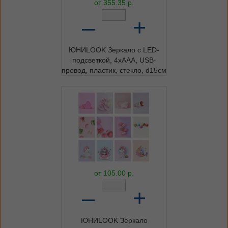
от
355.35
р.
–
+
ЮНИLOOK Зеркало с LED-
подсветкой, 4xAAA, USB-
провод, пластик, стекло, d15см
от
105.00
р.
–
+
ЮНИLOOK Зеркало