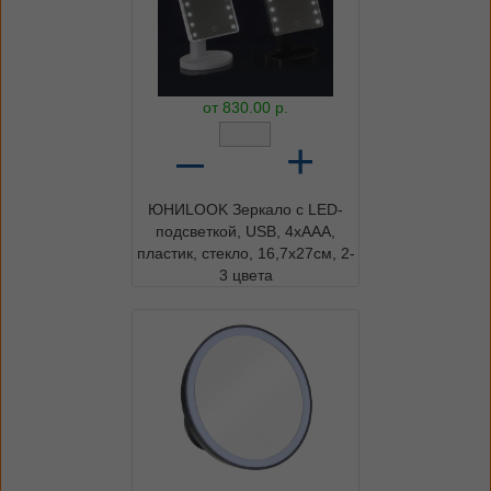
от
830.00
р.
–
+
ЮНИLOOK Зеркало с LED-
подсветкой, USB, 4хААА,
пластик, стекло, 16,7х27см, 2-
3 цвета