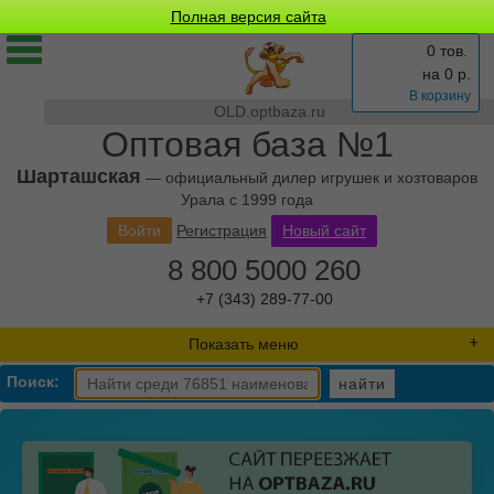
Полная версия сайта
0 тов.
на
0
р.
В корзину
OLD.optbaza.ru
Оптовая база №1
Шарташская
— официальный дилер игрушек и хозтоваров
Урала с 1999 года
Войти
Регистрация
Новый сайт
8 800 5000 260
+7 (343) 289-77-00
Показать меню
Поиск:
найти