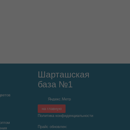
Шарташская
база №1
цветов
на главную
Политика конфиденциальности
оптом
Прайс обновлен:
ения