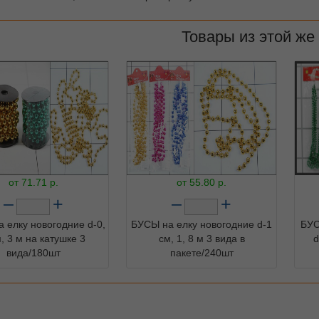
Товары из этой же
от
71.71
р.
от
55.80
р.
–
+
–
+
 елку новогодние d-0,
БУСЫ на елку новогодние d-1
БУС
, 3 м на катушке 3
см, 1, 8 м 3 вида в
d
вида/180шт
пакете/240шт