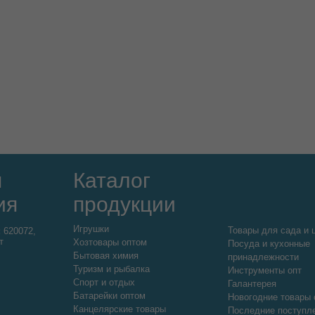
я
Каталог
ия
продукции
Игрушки
Товары для сада и 
:
620072,
т
Хозтовары оптом
Посуда и кухонные
Бытовая химия
принадлежности
Туризм и рыбалка
Инструменты опт
Спорт и отдых
Галантерея
Батарейки оптом
Новогодние товары 
Канцелярские товары
Последние поступл