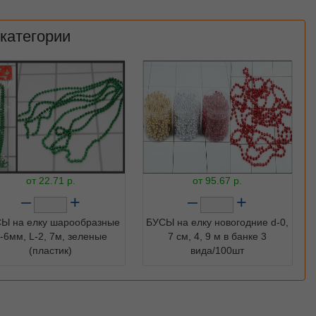
 категории
от
22.71
р.
от
95.67
р.
–
+
–
+
Ы на елку шарообразные
БУСЫ на елку новогодние d-0,
-6мм, L-2, 7м, зеленые
7 см, 4, 9 м в банке 3
(пластик)
вида/100шт