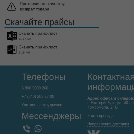
Претензия по качеству,
возврат товара
Скачайте прайсы
Скачать прайс-лист
11.17 Мб
Скачать прайс-лист
2.18 Мб
Телефоны
Контактна
информац
8 800 5000 260
+7 (343) 289-77-00
Адрес офиса и складов
г. Екатеринбург, ул. 40 ле
Контакты сотрудников
Комсомола, 2 "Б".
Мессенджеры
Карта проезда
Направления доставки
WhatsApp
Viber