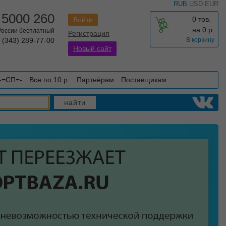
RUB
USD
EUR
 5000 260
0 тов.
Войти
на
0
р.
 России бесплатный
Регистрация
 (343) 289-77-00
В корзину
Новый сайт
-=СП=-
Все по 10 р.
Партнёрам
Поставщикам
найти