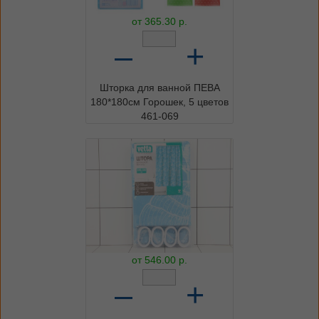
от
365.30
р.
–
+
Шторка для ванной ПЕВА
180*180см Горошек, 5 цветов
461-069
от
546.00
р.
–
+