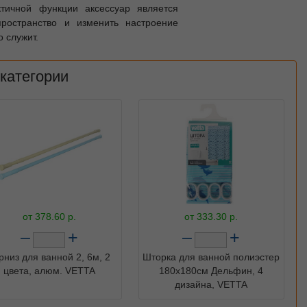
ктичной функции аксессуар является
ространство и изменить настроение
 служит.
 категории
от
378.60
р.
от
333.30
р.
–
+
–
+
рниз для ванной 2, 6м, 2
Шторка для ванной полиэстер
цвета, алюм. VETTA
180х180см Дельфин, 4
дизайна, VETTA