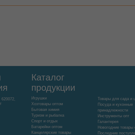
я
Каталог
ия
продукции
Игрушки
Товары для сада и 
:
620072,
т
Хозтовары оптом
Посуда и кухонные
Бытовая химия
принадлежности
Туризм и рыбалка
Инструменты опт
Спорт и отдых
Галантерея
Батарейки оптом
Новогодние товары 
Канцелярские товары
Последние поступл