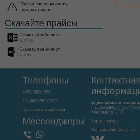
Претензия по качеству,
возврат товара
Скачайте прайсы
Скачать прайс-лист
11.17 Мб
Скачать прайс-лист
2.18 Мб
Телефоны
Контактна
информац
8 800 5000 260
+7 (343) 289-77-00
Адрес офиса и складов
г. Екатеринбург, ул. 40 ле
Контакты сотрудников
Комсомола, 2 "Б".
Мессенджеры
Карта проезда
Направления доставки
WhatsApp
Viber