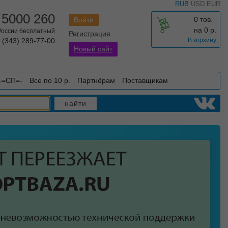
RUB
USD
EUR
 5000 260
0 тов.
Войти
на
0
р.
 России бесплатный
Регистрация
 (343) 289-77-00
В корзину
Новый сайт
-=СП=-
Все по 10 р.
Партнёрам
Поставщикам
найти