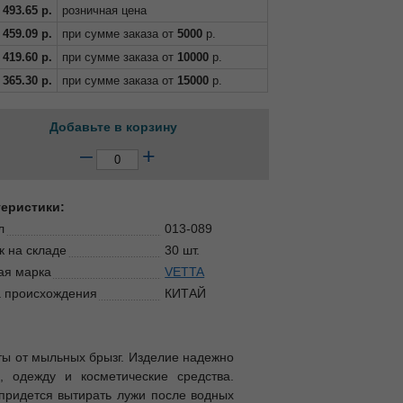
493.65
р.
розничная цена
459.09
р.
при сумме заказа от
5000
р.
419.60
р.
при сумме заказа от
10000
р.
365.30
р.
при сумме заказа от
15000
р.
Добавьте в корзину
–
+
теристики:
л
013-089
к на складе
30 шт.
ая марка
VETTA
 происхождения
КИТАЙ
ты от мыльных брызг. Изделие надежно
, одежду и косметические средства.
 придется вытирать лужи после водных