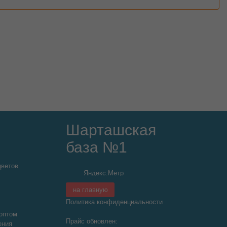
Шарташская
база №1
цветов
на главную
Политика конфиденциальности
оптом
Прайс обновлен:
ения