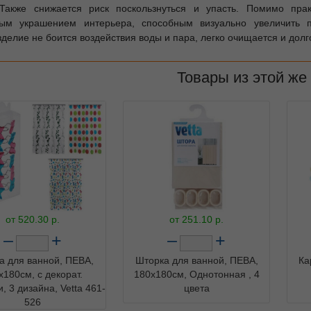
 Также снижается риск поскользнуться и упасть. Помимо пра
ным украшением интерьера, способным визуально увеличить п
делие не боится воздействия воды и пара, легко очищается и долго
Товары из этой же
от
520.30
р.
от
251.10
р.
–
+
–
+
а для ванной, ПЕВА,
Шторка для ванной, ПЕВА,
Ка
x180см, с декорат.
180x180см, Однотонная , 4
, 3 дизайна, Vetta 461-
цвета
526