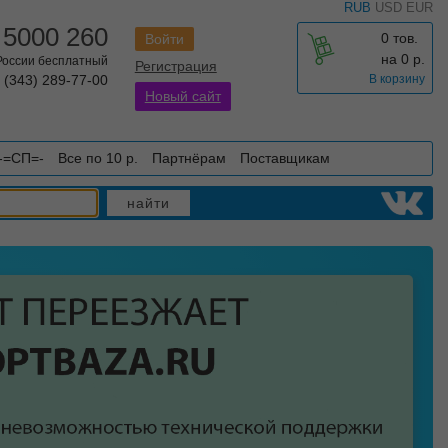
RUB
USD
EUR
 5000 260
0 тов.
Войти
на
0
р.
 России бесплатный
Регистрация
 (343) 289-77-00
В корзину
Новый сайт
-=СП=-
Все по 10 р.
Партнёрам
Поставщикам
найти