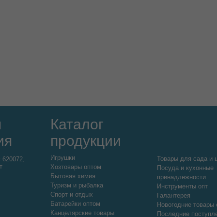
я
Каталог
ия
продукции
Игрушки
Товары для сада и 
:
620072,
т
Хозтовары оптом
Посуда и кухонные
Бытовая химия
принадлежности
Туризм и рыбалка
Инструменты опт
Спорт и отдых
Галантерея
Батарейки оптом
Новогодние товары 
Канцелярские товары
Последние поступл