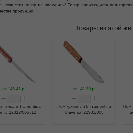
е, пока этот товар не раскупили! Товар производится под торгов
честве продукции.
Товары из этой же
от
146.41
р.
от
141.30
р.
–
+
–
+
я мяса 5 Tramontina
Нож кухонный 5 Tramontina
Нож 
mic 22312/005 /12
Universal 22901/005
ц