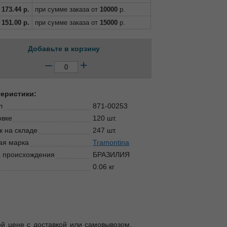
173.44
р.
при сумме заказа от
10000
р.
151.00
р.
при сумме заказа от
15000
р.
Добавьте в корзину
–
+
теристики:
л
871-00253
овке
120 шт.
к на складе
247 шт.
ая марка
Tramontina
 происхождения
БРАЗИЛИЯ
0.06 кг
ой цене с доставкой или самовывозом.