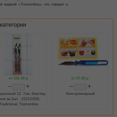
ой маркой «Tramontina», что говорит о
 категории
от
156.30
р.
от
37.50
р.
–
+
–
+
кухонный 12. 7см, блистер,
Нож кулинарный
ена за 2шт. , 22212/205,
Tradicional, Tramontina