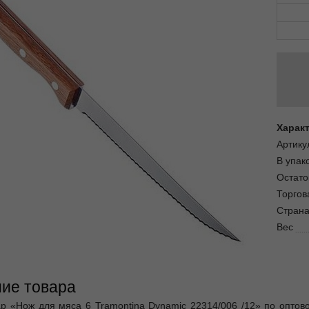
Харак
Артику
В упак
Остато
Торгов
Страна
Вес
ие товара
ар «Нож для мяса 6 Tramontina Dynamic 22314/006 /12» по оптов