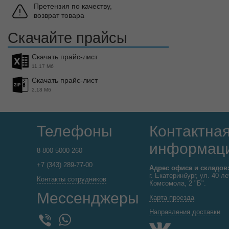
Претензия по качеству,
возврат товара
Скачайте прайсы
Скачать прайс-лист
11.17 Мб
Скачать прайс-лист
2.18 Мб
Телефоны
Контактна
информац
8 800 5000 260
+7 (343) 289-77-00
Адрес офиса и складов
г. Екатеринбург, ул. 40 ле
Контакты сотрудников
Комсомола, 2 "Б".
Мессенджеры
Карта проезда
Направления доставки
WhatsApp
Viber