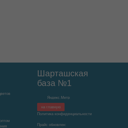
Шарташская
база №1
цветов
на главную
Политика конфиденциальности
оптом
Прайс обновлен:
ения