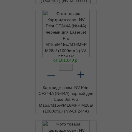
(1800стр.) (NV-MLTD111L)
от
1013.49
р.
–
+
Картридж совм. NV Print
CF244A (№44A) черный для
LaserJet Pro
M15a/M15w/M16MFP M28a/
(1000стр.) (NV-CF244A)