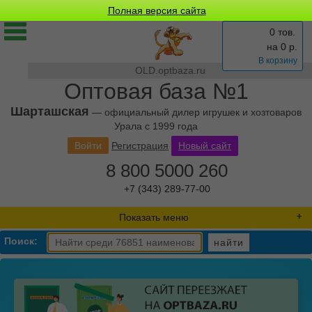
Полная версия сайта
0 тов.
на
0
р.
В корзину
OLD.optbaza.ru
Оптовая база №1
Шарташская
— официальный дилер игрушек и хозтоваров
Урала с 1999 года
Войти
Регистрация
Новый сайт
8 800 5000 260
+7 (343) 289-77-00
Показать меню
Поиск:
найти