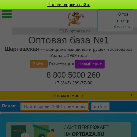
Полная версия сайта
0 тов.
на
0
р.
В корзину
OLD.optbaza.ru
Оптовая база №1
Шарташская
— официальный дилер игрушек и хозтоваров
Урала с 1999 года
Войти
Регистрация
Новый сайт
8 800 5000 260
+7 (343) 289-77-00
Показать меню
Поиск:
найти