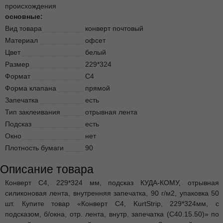
происхождения
основные:
Вид товара
конверт почтовый
Материал
офсет
Цвет
белый
Размер
229*324
Формат
C4
Форма клапана
прямой
Запечатка
есть
Тип заклеивания
отрывная лента
Подсказ
есть
Окно
нет
Плотность бумаги
90
Описание товара
Конверт C4, 229*324 мм, подсказ КУДА-КОМУ, отрывная
силиконовая лента, внутренняя запечатка, 90 г/м2, упаковка 50
шт. Купите товар «Конверт C4, KurtStrip, 229*324мм, с
подсказом, б/окна, отр. лента, внутр. запечатка (С40.15.50)» по