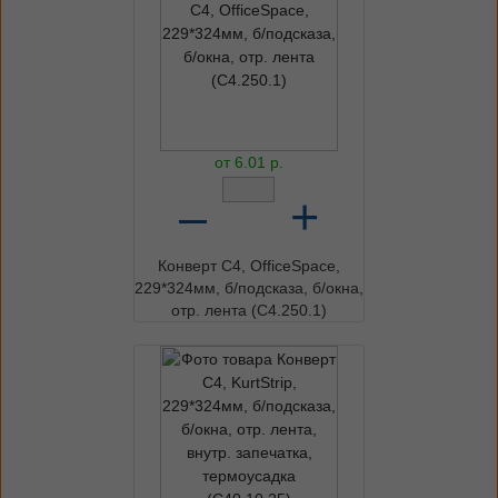
от
6.01
р.
–
+
Конверт C4, OfficeSpace,
229*324мм, б/подсказа, б/окна,
отр. лента (С4.250.1)