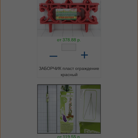
от
378.88
р.
–
+
ЗАБОРЧИК пласт ограждение
красный
от
119.55
р.