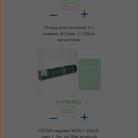
–
+
Опора для растений 3-х
ножная, d-11мм, L-120см,
металл/пвх
от
4750.58
р.
–
+
СЕТКА садовая М2917 15х15,
шир 1, 5м, дл 30м зеленый