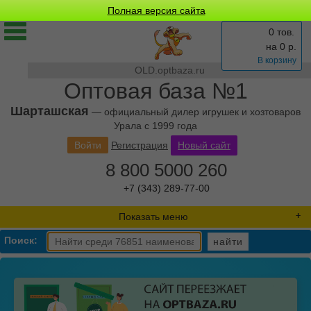
Полная версия сайта
0 тов.
на
0
р.
В корзину
OLD.optbaza.ru
Оптовая база №1
Шарташская
— официальный дилер игрушек и хозтоваров
Урала с 1999 года
Войти
Регистрация
Новый сайт
8 800 5000 260
+7 (343) 289-77-00
Показать меню
Поиск:
найти