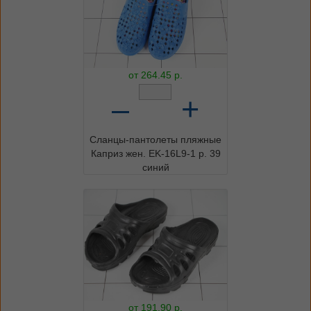
от
264.45
р.
–
+
Сланцы-пантолеты пляжные
Каприз жен. EK-16L9-1 р. 39
синий
от
191.90
р.