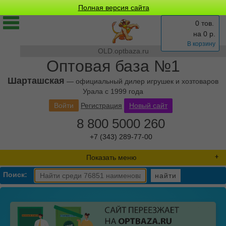
Полная версия сайта
0 тов.
на
0
р.
В корзину
OLD.optbaza.ru
Оптовая база №1
Шарташская
— официальный дилер игрушек и хозтоваров
Урала с 1999 года
Войти
Регистрация
Новый сайт
8 800 5000 260
+7 (343) 289-77-00
Показать меню
Поиск:
найти