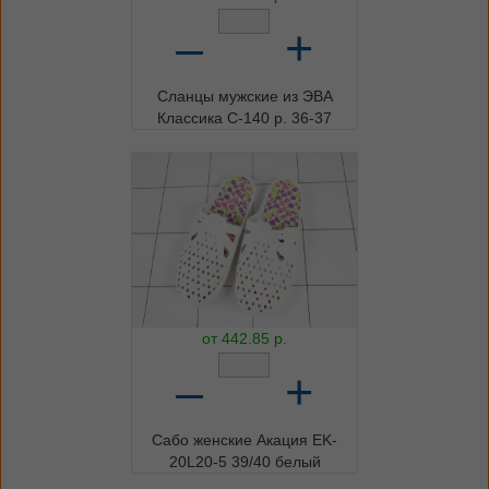
–
+
Сланцы мужские из ЭВА
Классика С-140 р. 36-37
от
442.85
р.
–
+
Сабо женские Акация EK-
20L20-5 39/40 белый