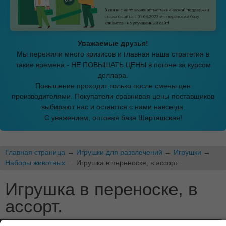
Уважаемые друзья!
Мы пережили много кризисов и главная наша стратегия в
такие времена - НЕ ПОВЫШАТЬ ЦЕНЫ в погоне за курсом
доллара.
Повышение проходит только после смены цен
производителями. Покупатели сравнивая цены поставщиков
выбирают нас и остаются с нами навсегда.
С уважением, оптовая база Шарташская!
Главная страница
→
Игрушки для развлечений
→
Игрушки
→
Наборы животных
→ Игрушка в переноске, в ассорт.
Игрушка в переноске, в
ассорт.