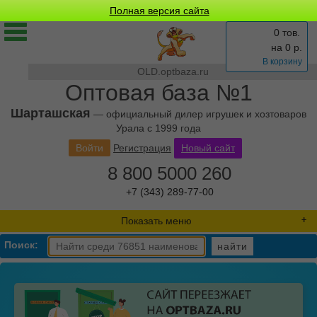
Полная версия сайта
0 тов.
на
0
р.
В корзину
OLD.optbaza.ru
Оптовая база №1
Шарташская
— официальный дилер игрушек и хозтоваров
Урала с 1999 года
Войти
Регистрация
Новый сайт
8 800 5000 260
+7 (343) 289-77-00
Показать меню
Поиск:
найти