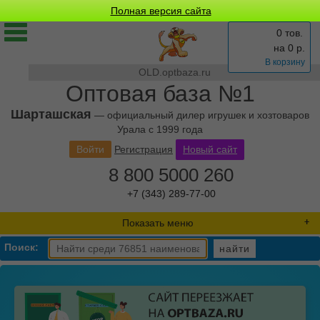
Полная версия сайта
0 тов.
на
0
р.
В корзину
OLD.optbaza.ru
Оптовая база №1
Шарташская
— официальный дилер игрушек и хозтоваров
Урала с 1999 года
Войти
Регистрация
Новый сайт
8 800 5000 260
+7 (343) 289-77-00
Показать меню
Поиск:
найти