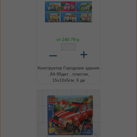
от
240.79
р.
–
+
Конструктор Городские здания
, 84-95дет. , пластик,
15х10х5см, 6 ди