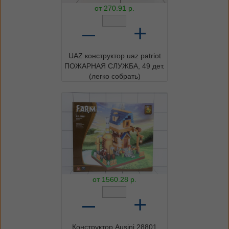
от
270.91
р.
–
+
UAZ конструктор uaz patriot
ПОЖАРНАЯ СЛУЖБА, 49 дет.
(легко собрать)
от
1560.28
р.
–
+
Конструктор Ausini 28801