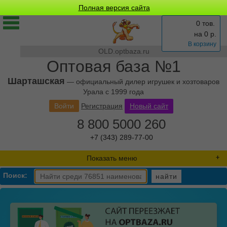
Полная версия сайта
0 тов.
на
0
р.
В корзину
OLD.optbaza.ru
Оптовая база №1
Шарташская
— официальный дилер игрушек и хозтоваров
Урала с 1999 года
Войти
Регистрация
Новый сайт
8 800 5000 260
+7 (343) 289-77-00
Показать меню
Поиск:
найти