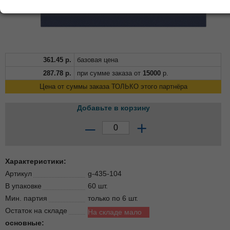
361.45
р.
базовая цена
287.78
р.
при сумме заказа от
15000
р.
Цена от суммы заказа ТОЛЬКО этого партнёра
Добавьте в корзину
–
+
Характеристики:
Артикул
g-435-104
В упаковке
60 шт.
Мин. партия
только по 6 шт.
Остаток на складе
На складе мало
основные: