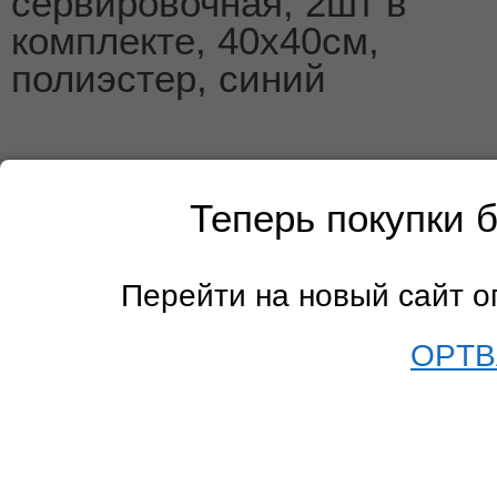
сервировочная, 2шт в
комплекте, 40х40см,
полиэстер, синий
Теперь покупки 
Перейти на новый сайт 
OPTB