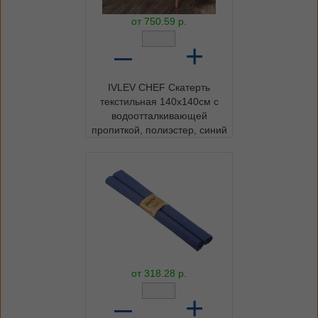
от
750.59
р.
–
+
IVLEV CHEF Скатерть
текстильная 140х140см с
водоотталкивающей
пропиткой, полиэстер, синий
от
318.28
р.
–
+