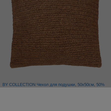
BY COLLECTION Чехол для подушки, 50х50см, 50%
хлопок, 50% рафия
описание
Удалённый склад. Доставка от 4 дней
Арт:
g-497-073
В упаковке: 40 шт.
Цена от суммы заказа ТОЛЬКО этого партнёра