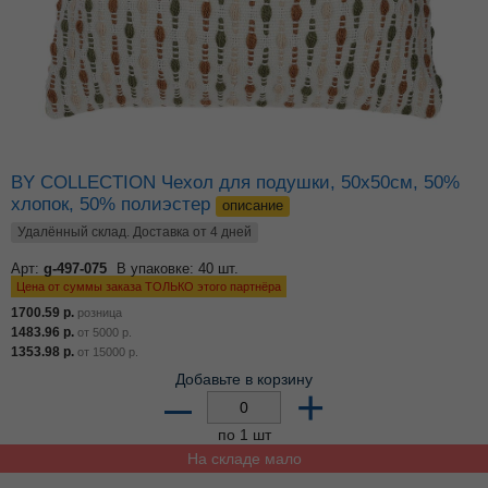
BY COLLECTION Чехол для подушки, 50х50см, 50%
хлопок, 50% полиэстер
описание
Удалённый склад. Доставка от 4 дней
Арт:
g-497-075
В упаковке: 40 шт.
Цена от суммы заказа ТОЛЬКО этого партнёра
1700.59
р.
розница
1483.96
р.
от
5000
р.
1353.98
р.
от
15000
р.
Добавьте в корзину
–
+
по 1 шт
На складе мало