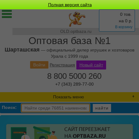
Полная версия сайта
0 тов.
на
0
р.
В корзину
OLD.optbaza.ru
Оптовая база №1
Шарташская
— официальный дилер игрушек и хозтоваров
Урала с 1999 года
Войти
Регистрация
Новый сайт
8 800 5000 260
+7 (343) 289-77-00
Показать меню
Поиск:
найти