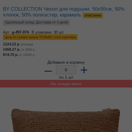
BY COLLECTION Чехол для подушки, 50х50см, 50%
хлопок, 50% полиэстер, карамель
описание
Удалённый склад. Доставка от 4 дней
Арт:
g-497-074
В упаковке: 30 шт.
Цена от суммы заказа ТОЛЬКО этого партнёра
1224.22
р.
розница
1068.27
р.
от
5000
р.
974.70
р.
от
15000
р.
Добавьте в корзину
–
+
по 1 шт
На складе мало