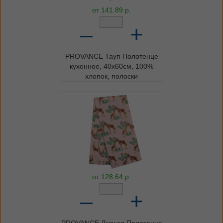
от
141.89
р.
–
+
PROVANCE Тауп Полотенце
кухонное, 40х60см, 100%
хлопок, полоски
от
128.64
р.
–
+
PROVANCE Джангл Полотенце