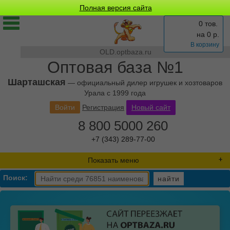
Полная версия сайта
0 тов.
на
0
р.
В корзину
OLD.optbaza.ru
Оптовая база №1
Шарташская
— официальный дилер игрушек и хозтоваров
Урала с 1999 года
Войти
Регистрация
Новый сайт
8 800 5000 260
+7 (343) 289-77-00
Показать меню
Поиск:
найти