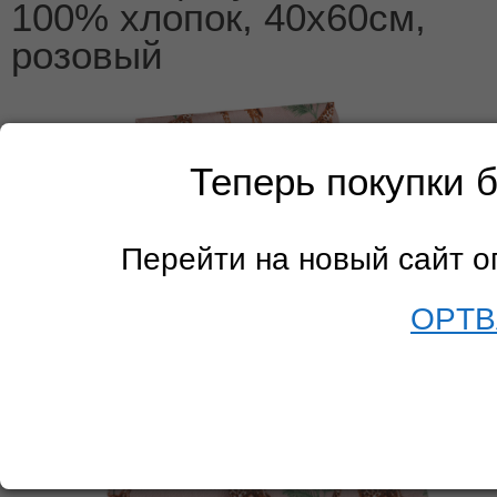
100% хлопок, 40х60см,
розовый
Теперь покупки 
Перейти на новый сайт 
OPTB