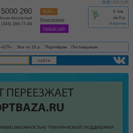
RUB
USD
EUR
 5000 260
0 тов.
Войти
на
0
р.
 России бесплатный
Регистрация
 (343) 289-77-00
В корзину
Новый сайт
-=СП=-
Все по 10 р.
Партнёрам
Поставщикам
найти