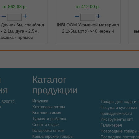
от
862.63
р.
от
412.00
р.
–
+
–
+
 Дачник 6м, спанбонд
INBLOOM Укрывной материал
- 2,1м, дуга - 2,5м,
2,1х5м,арт.УФ-40,черный
вы
паковка - прямой
я
Каталог
ия
продукции
Игрушки
Товары для сада и 
:
620072,
т
Хозтовары оптом
Посуда и кухонные
Бытовая химия
принадлежности
Туризм и рыбалка
Инструменты опт
Спорт и отдых
Галантерея
Батарейки оптом
Новогодние товары 
Канцелярские товары
Последние поступл