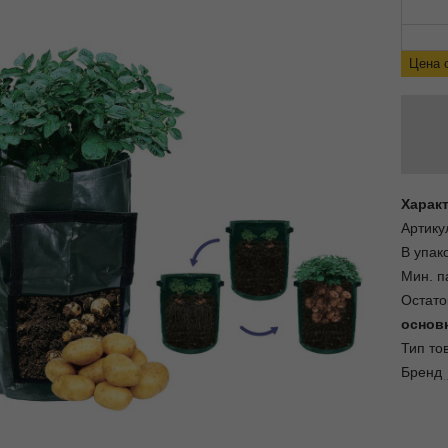
Цена 
Харак
Артику
В упак
Мин. п
Остато
основ
Тип то
Бренд