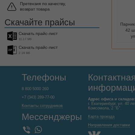
Претензия по качеству,
возврат товара
Скачайте прайсы
Парник
42 ш 
Скачать прайс-лист
у
11.17 Мб
Скачать прайс-лист
2.18 Мб
Телефоны
Контактна
информац
8 800 5000 260
+7 (343) 289-77-00
Адрес офиса и складов
г. Екатеринбург, ул. 40 ле
Контакты сотрудников
Комсомола, 2 "Б".
Мессенджеры
Карта проезда
Направления доставки
WhatsApp
Viber