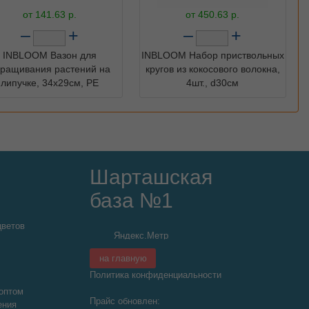
от
141.63
р.
от
450.63
р.
–
+
–
+
INBLOOM Вазон для
INBLOOM Набор приствольных
ращивания растений на
кругов из кокосового волокна,
липучке, 34х29см, PE
4шт., d30см
Шарташская
база №1
цветов
на главную
Политика конфиденциальности
оптом
Прайс обновлен:
ения