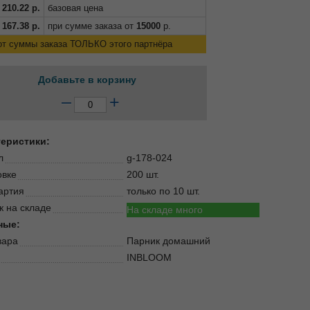
210.22
р.
базовая цена
167.38
р.
при сумме заказа от
15000
р.
от суммы заказа ТОЛЬКО этого партнёра
Добавьте в корзину
–
+
теристики:
л
g-178-024
овке
200 шт.
артия
только по 10 шт.
к на складе
На складе много
ные:
вара
Парник домашний
INBLOOM