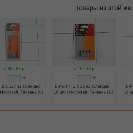
Товары из этой же
от
984.88
р.
от
152.46
р.
–
+
–
+
 2 X 127 s2 (cлайдер =
Биты PH 1 X 25 s2 (cлайдер =
Бит
 Novocraft, Тайвань (5)
10 шт. ) Novocraft, Тайвань (10)
10 ш