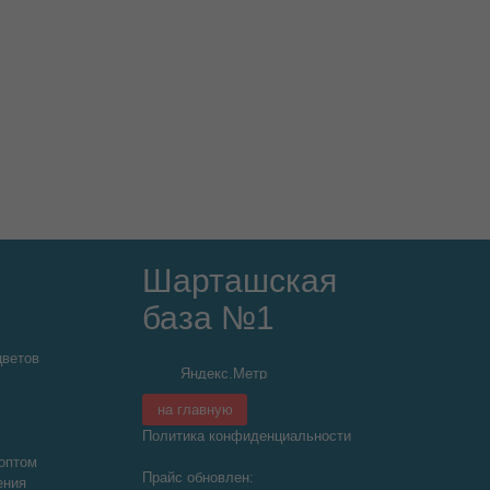
Шарташская
база №1
цветов
на главную
Политика конфиденциальности
оптом
Прайс обновлен:
ения