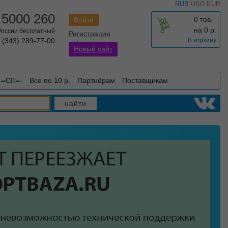
RUB
USD
EUR
 5000 260
0 тов.
Войти
на
0
р.
 России бесплатный
Регистрация
 (343) 289-77-00
В корзину
Новый сайт
-=СП=-
Все по 10 р.
Партнёрам
Поставщикам
найти