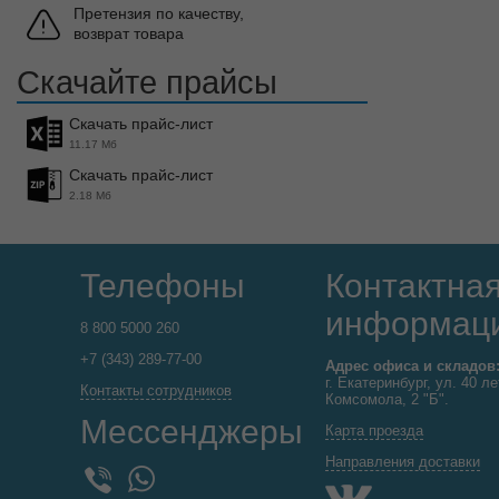
Претензия по качеству,
возврат товара
Скачайте прайсы
Скачать прайс-лист
11.17 Мб
Скачать прайс-лист
2.18 Мб
Телефоны
Контактна
информац
8 800 5000 260
+7 (343) 289-77-00
Адрес офиса и складов
г. Екатеринбург, ул. 40 ле
Контакты сотрудников
Комсомола, 2 "Б".
Мессенджеры
Карта проезда
Направления доставки
WhatsApp
Viber