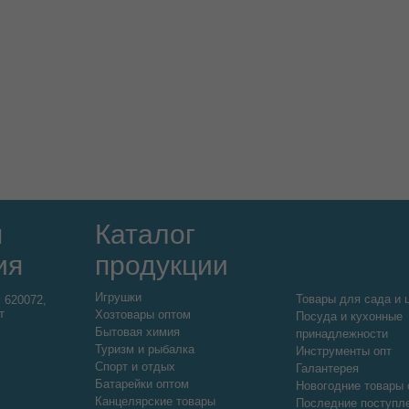
я
Каталог
ия
продукции
Игрушки
Товары для сада и 
:
620072,
т
Хозтовары оптом
Посуда и кухонные
Бытовая химия
принадлежности
Туризм и рыбалка
Инструменты опт
Спорт и отдых
Галантерея
Батарейки оптом
Новогодние товары 
Канцелярские товары
Последние поступл