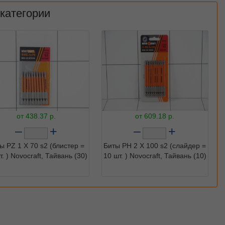
 категории
от
438.37
р.
от
609.18
р.
–
+
–
+
ы PZ 1 X 70 s2 (блистер =
Биты PH 2 X 100 s2 (cлайдер =
т. ) Novocraft, Тайвань (30)
10 шт. ) Novocraft, Тайвань (10)