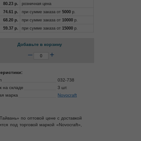
80.23
р.
розничная цена
74.61
р.
при сумме заказа от
5000
р.
68.20
р.
при сумме заказа от
10000
р.
59.37
р.
при сумме заказа от
15000
р.
Добавьте в корзину
–
+
теристики:
л
032-738
к на складе
3 шт.
ая марка
Novocraft
, Тайвань» по оптовой цене с доставкой
тся под торговой маркой «Novocraft»,