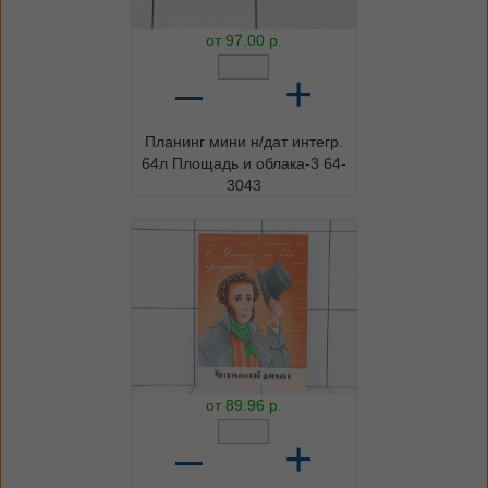
от
97.00
р.
–
+
Планинг мини н/дат интегр.
64л Площадь и облака-3 64-
3043
от
89.96
р.
–
+