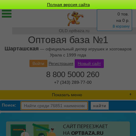
Полная версия сайта
0 тов.
на
0
р.
В корзину
OLD.optbaza.ru
Оптовая база №1
Шарташская
— официальный дилер игрушек и хозтоваров
Урала с 1999 года
Войти
Регистрация
Новый сайт
8 800 5000 260
+7 (343) 289-77-00
Показать меню
Поиск:
найти