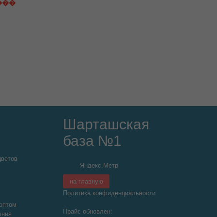
���
Шарташская
база №1
цветов
на главную
Политика конфиденциальности
оптом
Прайс обновлен:
ения