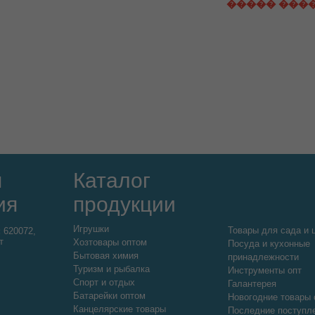
����� ���
я
Каталог
ия
продукции
Игрушки
Товары для сада и 
:
620072,
т
Хозтовары оптом
Посуда и кухонные
Бытовая химия
принадлежности
Туризм и рыбалка
Инструменты опт
Спорт и отдых
Галантерея
Батарейки оптом
Новогодние товары 
Канцелярские товары
Последние поступл