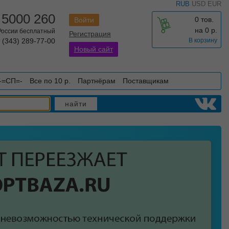
RUB
USD
EUR
 5000 260
0 тов.
Войти
на
0
р.
 России бесплатный
Регистрация
 (343) 289-77-00
В корзину
Новый сайт
-=СП=-
Все по 10 р.
Партнёрам
Поставщикам
найти