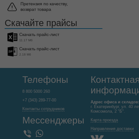
Претензия по качеству,
возврат товара
Скачайте прайсы
Скачать прайс-лист
11.17 Мб
Скачать прайс-лист
2.18 Мб
Телефоны
Контактна
информац
8 800 5000 260
+7 (343) 289-77-00
Адрес офиса и складов
г. Екатеринбург, ул. 40 ле
Контакты сотрудников
Комсомола, 2 "Б".
Мессенджеры
Карта проезда
Направления доставки
WhatsApp
Viber