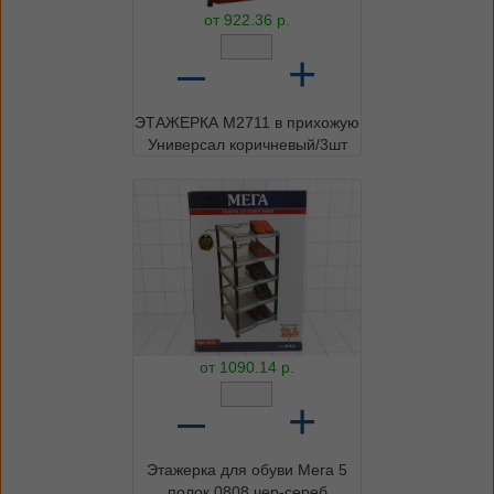
от
922.36
р.
–
+
ЭТАЖЕРКА М2711 в прихожую
Универсал коричневый/3шт
от
1090.14
р.
–
+
Этажерка для обуви Мега 5
полок 0808 чер-сереб