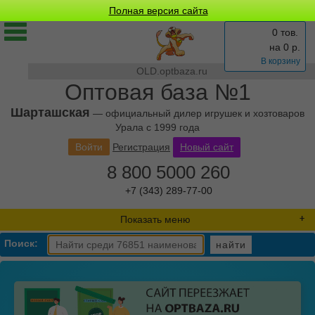
Полная версия сайта
0 тов.
на
0
р.
В корзину
OLD.optbaza.ru
Оптовая база №1
Шарташская
— официальный дилер игрушек и хозтоваров
Урала с 1999 года
Войти
Регистрация
Новый сайт
8 800 5000 260
+7 (343) 289-77-00
Показать меню
Поиск:
найти