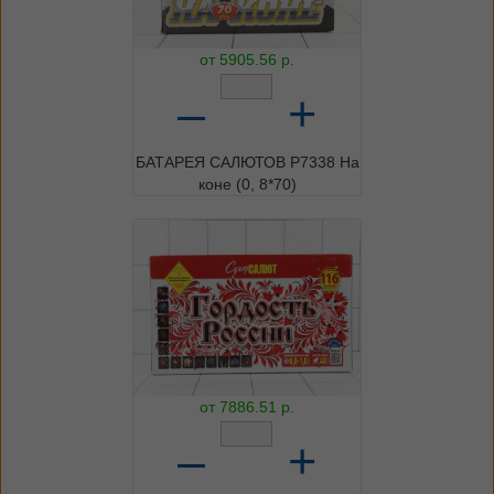
от
5905.56
р.
–
+
БАТАРЕЯ САЛЮТОВ Р7338 На
коне (0, 8*70)
от
7886.51
р.
–
+