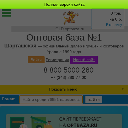
Полная версия сайта
0 тов.
на
0
р.
В корзину
OLD.optbaza.ru
Оптовая база №1
Шарташская
— официальный дилер игрушек и хозтоваров
Урала с 1999 года
Войти
Регистрация
Новый сайт
8 800 5000 260
+7 (343) 289-77-00
Показать меню
Поиск:
найти