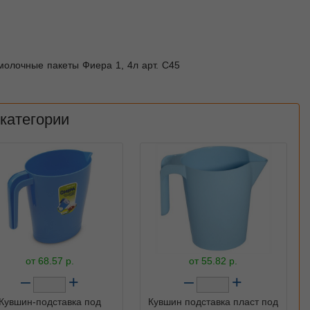
молочные пакеты Фиера 1, 4л арт. С45
 категории
от
68.57
р.
от
55.82
р.
–
+
–
+
Кувшин-подставка под
Кувшин подставка пласт под