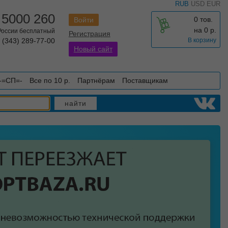
RUB
USD
EUR
 5000 260
0 тов.
Войти
на
0
р.
 России бесплатный
Регистрация
 (343) 289-77-00
В корзину
Новый сайт
-=СП=-
Все по 10 р.
Партнёрам
Поставщикам
найти