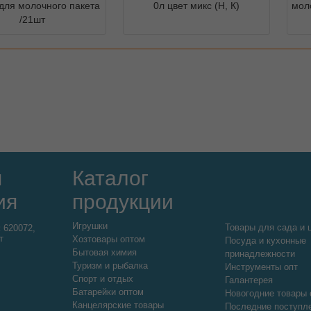
для молочного пакета
0л цвет микс (Н, К)
мол
/21шт
я
Каталог
ия
продукции
Игрушки
Товары для сада и 
:
620072,
т
Хозтовары оптом
Посуда и кухонные
Бытовая химия
принадлежности
Туризм и рыбалка
Инструменты опт
Спорт и отдых
Галантерея
Батарейки оптом
Новогодние товары 
Канцелярские товары
Последние поступл