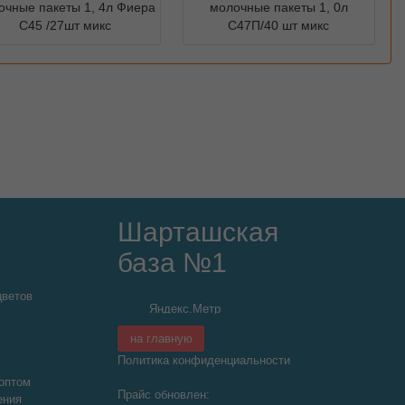
очные пакеты 1, 4л Фиера
молочные пакеты 1, 0л
С45 /27шт микс
С47П/40 шт микс
Шарташская
база №1
цветов
на главную
Политика конфиденциальности
оптом
Прайс обновлен:
ения