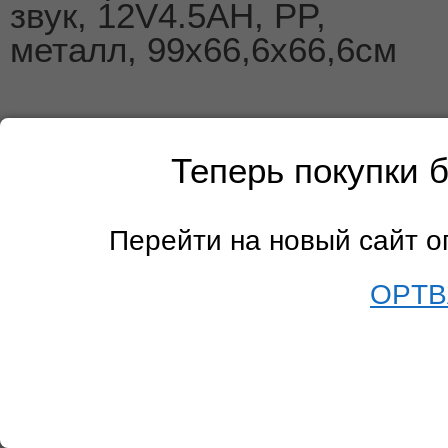
звук, 12V4.5AH, PP,
металл, 99х66,6х66,6см
Теперь покупки 
Перейти на новый сайт 
OPTB