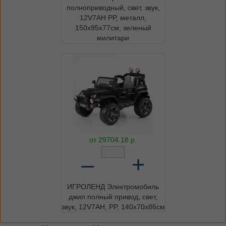
полноприводный, свет, звук,
12V7AH PP, металл,
150x95x77см, зеленый
милитари
от
29704.18
р.
–
+
ИГРОЛЕНД Электромобиль
джип полный привод, свет,
звук, 12V7AH, PP, 140х70х86см