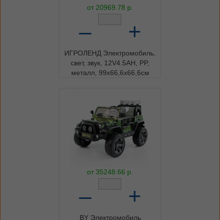
от
20969.78
р.
–
+
ИГРОЛЕНД Электромобиль,
свет, звук, 12V4.5AH, PP,
металл, 99х66,6х66,6см
от
35248.66
р.
–
+
BY Электромобиль