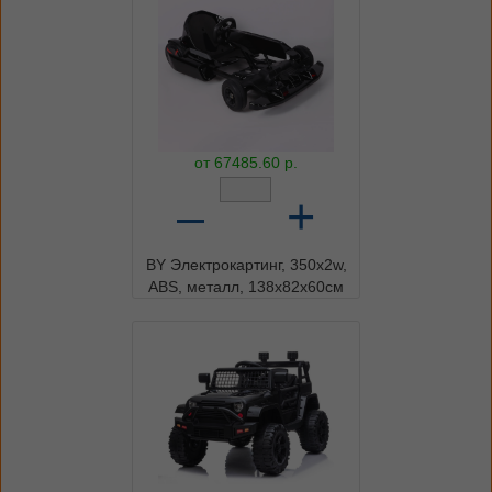
от
67485.60
р.
–
+
BY Электрокартинг, 350х2w,
ABS, металл, 138x82x60cм