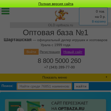
Полная версия сайта
0 тов.
на
0
р.
В корзину
OLD.optbaza.ru
Оптовая база №1
Шарташская
— официальный дилер игрушек и хозтоваров
Урала с 1999 года
Войти
Регистрация
Новый сайт
8 800 5000 260
+7 (343) 289-77-00
Показать меню
Поиск:
найти