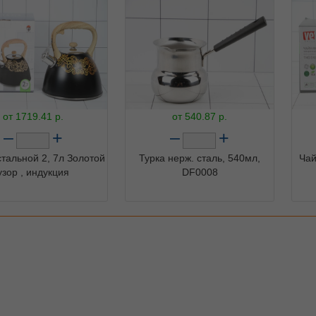
от
1719.41
р.
от
540.87
р.
–
+
–
+
стальной 2, 7л Золотой
Турка нерж. сталь, 540мл,
Чай
узор , индукция
DF0008