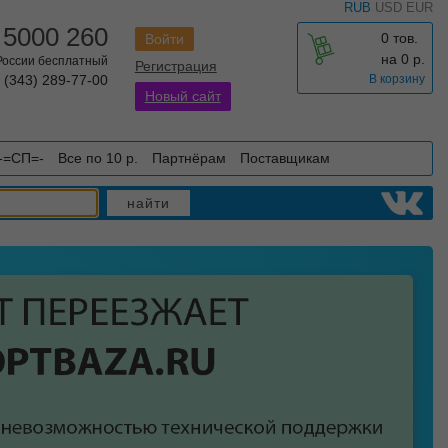
RUB
USD
EUR
 5000 260
0 тов.
Войти
на
0
р.
 России бесплатный
Регистрация
 (343) 289-77-00
В корзину
Новый сайт
-=СП=-
Все по 10 р.
Партнёрам
Поставщикам
найти