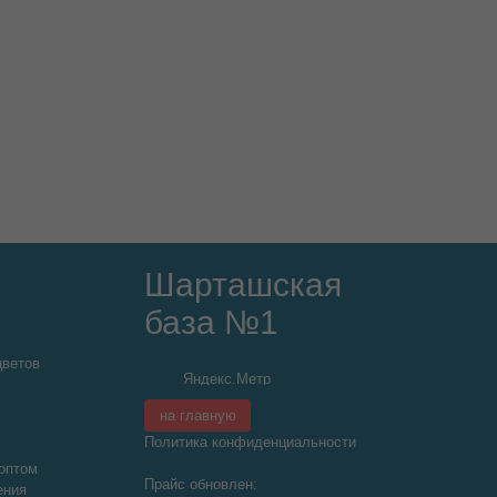
Шарташская
база №1
цветов
на главную
Политика конфиденциальности
оптом
Прайс обновлен:
ения