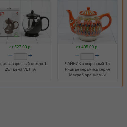
от
527.00
р.
от
405.00
р.
–
+
–
+
ник заварочный стекло 1,
ЧАЙНИК заварочный 1л
25л Дени VETTA
Риштан керамика серия
Мехроб оранжевый