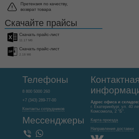
Претензия по качеству,
возврат товара
Скачайте прайсы
Скачать прайс-лист
11.17 Мб
Скачать прайс-лист
2.18 Мб
Телефоны
Контактна
информац
8 800 5000 260
+7 (343) 289-77-00
Адрес офиса и складов
г. Екатеринбург, ул. 40 ле
Контакты сотрудников
Комсомола, 2 "Б".
Мессенджеры
Карта проезда
Направления доставки
WhatsApp
Viber