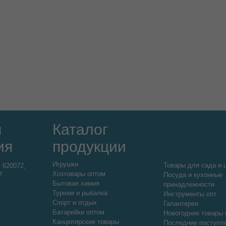
я
Каталог
ия
продукции
Игрушки
Товары для сада и 
:
620072,
т
Хозтовары оптом
Посуда и кухонные
Бытовая химия
принадлежности
Туризм и рыбалка
Инструменты опт
Спорт и отдых
Галантерея
Батарейки оптом
Новогодние товары 
Канцелярские товары
Последние поступл