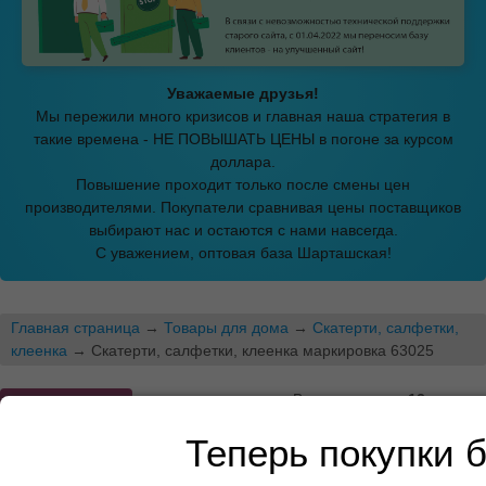
Уважаемые друзья!
Мы пережили много кризисов и главная наша стратегия в
такие времена - НЕ ПОВЫШАТЬ ЦЕНЫ в погоне за курсом
доллара.
Повышение проходит только после смены цен
производителями. Покупатели сравнивая цены поставщиков
выбирают нас и остаются с нами навсегда.
С уважением, оптовая база Шарташская!
Главная страница
→
Товары для дома
→
Скатерти, салфетки,
клеенка
→ Скатерти, салфетки, клеенка маркировка 63025
В этом разделе
12
товаров
Распродажа
Теперь покупки 
Скатерти, салфетки, клеенка
маркировка 63025 (страница 2)