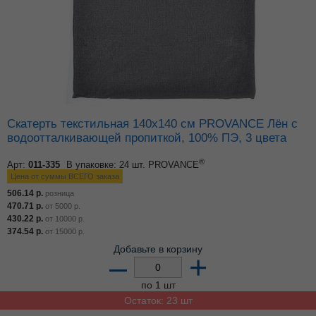
Скатерть текстильная 140х140 см PROVANCE Лён с
водоотталкивающей пропиткой, 100% ПЭ, 3 цвета
®
Арт:
011-335
В упаковке: 24 шт.
PROVANCE
Цена от суммы ВСЕГО заказа
506.14
р.
розница
470.71
р.
от
5000
р.
430.22
р.
от
10000
р.
374.54
р.
от
15000
р.
Добавьте в корзину
–
+
по 1 шт
Остаток: 23 шт