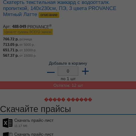
Скатерть текстильная жаккард с водоотталк.
пропиткой, 140х230см, ПЭ, 3 цвета PROVANCE
Мятный Латте
описание
®
Арт:
488-049
PROVANCE
Цена от суммы ВСЕГО заказа
766.72
р.
розница
713.05
р.
от
5000
р.
651.71
р.
от
10000
р.
567.37
р.
от
15000
р.
Добавьте в корзину
–
+
по 1 шт
Остаток: 12 шт
����� ������
Скачайте прайсы
Скачать прайс-лист
11.17 Мб
Скачать прайс-лист