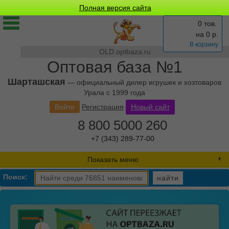
Полная версия сайта
0 тов.
на
0
р.
В корзину
OLD.optbaza.ru
Оптовая база №1
Шарташская
— официальный дилер игрушек и хозтоваров
Урала с 1999 года
Войти
Регистрация
Новый сайт
8 800 5000 260
+7 (343) 289-77-00
Показать меню
Поиск:
найти