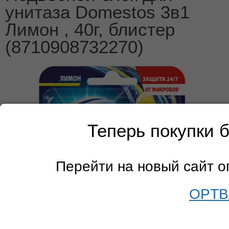
унитаза Domestos 3в1
Лимон , 40г, блистер
(8710908732270)
Теперь покупки 
Перейти на новый сайт 
OPTB