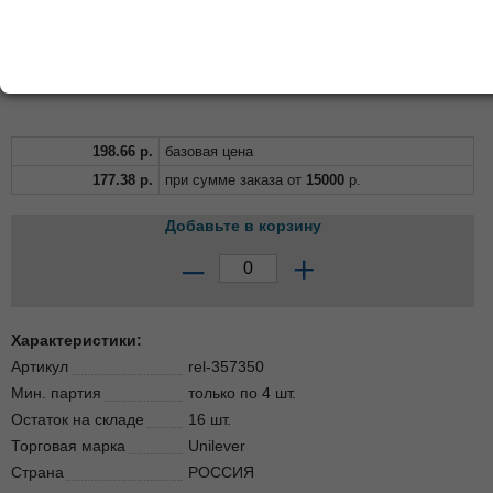
198.66
р.
базовая цена
177.38
р.
при сумме заказа от
15000
р.
Добавьте в корзину
–
+
Характеристики:
Артикул
rel-357350
Мин. партия
только по 4 шт.
Остаток на складе
16 шт.
Торговая марка
Unilever
Страна
РОССИЯ