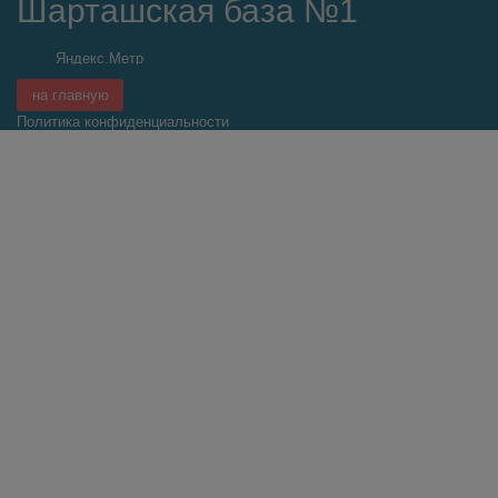
Шарташская база №1
на главную
Политика конфиденциальности
Прайс обновлен:
25.05.2022 в 13:21:13
© 1999—2026 Оптовая база «Шарташская».
Все данные, представленные на сайте оптовой базы
"Шарташская", носят сугубо информационный характер и не
являются исчерпывающими. Для более подробной
информации следует обращаться к менеджерам компании по
указанным на сайте телефонам. Вся представленная на
сайте информация, касающаяся комплектации, технических
характеристик, цветовых сочетаний, а также стоимости
продукции, носит информационный характер и ни при каких
условиях не является публичной офертой, определяемой
положениями пункта 2 статьи 437 Гражданского Кодекса
Российской Федерации. Указанные цены являются