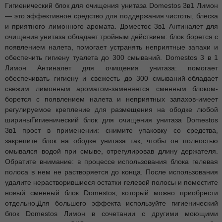
Гигиенический блок для очищения унитаза Domestos 3в1 Лимон
— это эффективное средство для поддержания чистоты, блеска
и приятного лимонного аромата. Доместос 3в1 Антиналет для
очищения унитаза обладает тройным действием: блок борется с
появлением налета, помогает устранять неприятные запахи и
обеспечить гигиену туалета до 300 смываний. Domestos 3 в 1
Лимон Антиналет для очищения унитаза: помогает
обеспечивать гигиену и свежесть до 300 смываний-обладает
свежим лимонным ароматом-заменяется сменным блоком-
борется с появлением налета и неприятных запахов-имеет
регулируемое крепление для размещения на ободке любой
шириныГигиенический блок для очищения унитаза Domestos
3в1 прост в применении: снимите упаковку со средства,
закрепите блок на ободке унитаза так, чтобы он полностью
омывался водой при смыве, отрегулировав длину держателя.
Обратите внимание: в процессе использования блока гелевая
полоса в нем не растворяется до конца. После использования
удалите нерастворившиеся остатки гелевой полосы и поместите
новый сменный блок Domestos, который можно приобрести
отдельно.Для большего эффекта используйте гигиенический
блок Domestos Лимон в сочетании с другими моющими