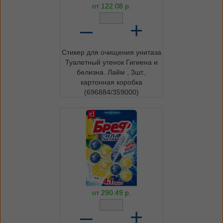
от
122.08
р.
–
+
Стикер для очищения унитаза
Туалетный утенок Гигиена и
белизна. Лайм , 3шт.,
картонная коробка
(696884/359000)
от
290.49
р.
–
+