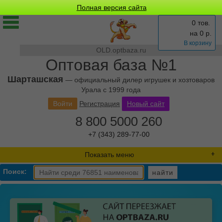
Полная версия сайта
0 тов.
на
0
р.
В корзину
OLD.optbaza.ru
Оптовая база №1
Шарташская
— официальный дилер игрушек и хозтоваров
Урала с 1999 года
Войти
Регистрация
Новый сайт
8 800 5000 260
+7 (343) 289-77-00
Показать меню
Поиск:
найти