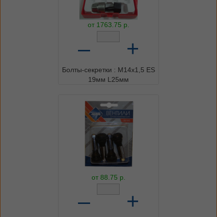
от
1763.75
р.
–
+
Болты-секретки : М14х1,5 ES
19мм L25мм
от
88.75
р.
–
+