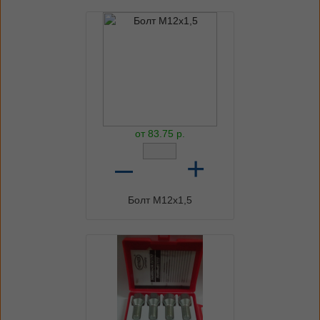
от
83.75
р.
–
+
Болт М12х1,5