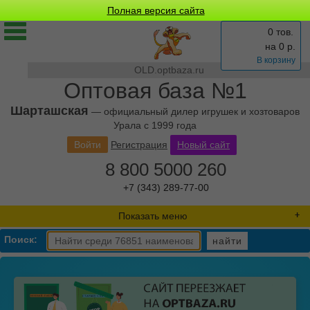
Полная версия сайта
0 тов.
на
0
р.
В корзину
OLD.optbaza.ru
Оптовая база №1
Шарташская
— официальный дилер игрушек и хозтоваров
Урала с 1999 года
Войти
Регистрация
Новый сайт
8 800 5000 260
+7 (343) 289-77-00
Показать меню
Поиск:
найти