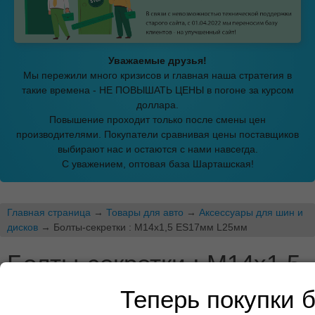
Уважаемые друзья!
Мы пережили много кризисов и главная наша стратегия в
такие времена - НЕ ПОВЫШАТЬ ЦЕНЫ в погоне за курсом
доллара.
Повышение проходит только после смены цен
производителями. Покупатели сравнивая цены поставщиков
выбирают нас и остаются с нами навсегда.
С уважением, оптовая база Шарташская!
Главная страница
→
Товары для авто
→
Аксессуары для шин и
дисков
→ Болты-секретки : М14х1,5 ES17мм L25мм
Болты-секретки : М14х1,5
ES17мм L25мм
Теперь покупки 