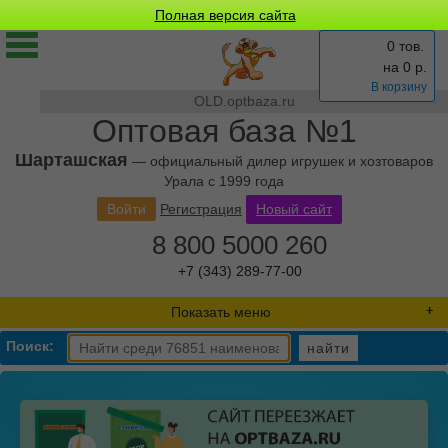
Полная версия сайта
0 тов.
на
0
р.
В корзину
OLD.optbaza.ru
Оптовая база №1
Шарташская
— официальный дилер игрушек и хозтоваров
Урала с 1999 года
Войти
Регистрация
Новый сайт
8 800 5000 260
+7 (343) 289-77-00
Показать меню
Поиск:
найти