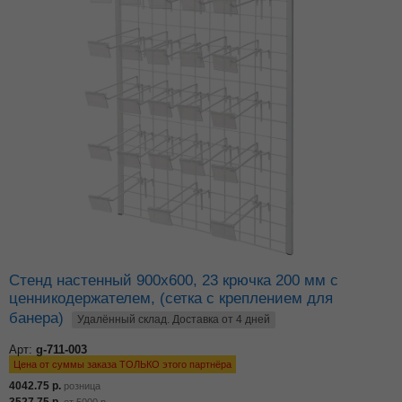
Стенд настенный 900х600, 23 крючка 200 мм с
ценникодержателем, (сетка с креплением для
банера)
Удалённый склад. Доставка от 4 дней
Арт:
g-711-003
Цена от суммы заказа ТОЛЬКО этого партнёра
4042.75
р.
розница
3527.75
р.
от
5000
р.