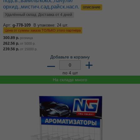
подсв.,ваниль/кокос,пачули/
орхид.,мистич.сад,райск.насл.
описание
Удалённый склад. Доставка от 4 дней
Арт:
g-778-109
В упаковке: 24 шт.
Цена от суммы заказа ТОЛЬКО этого партнёра
300.89
р.
розница
262.56
р.
от
5000
р.
239.56
р.
от
15000
р.
Добавьте в корзину
–
+
по 4 шт
На складе много