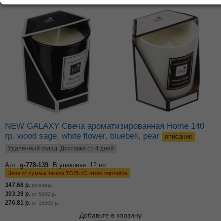
NEW GALAXY Свеча ароматизированная Home 140
гр. wood sage, white flower, bluebell, pear
описание
Удалённый склад. Доставка от 4 дней
Арт:
g-778-139
В упаковке: 12 шт.
Цена от суммы заказа ТОЛЬКО этого партнёра
347.68
р.
розница
303.39
р.
от
5000
р.
276.81
р.
от
15000
р.
Добавьте в корзину