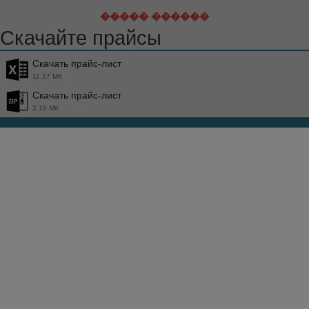
����� ������
Скачайте прайсы
Скачать прайс-лист
11.17 Мб
Скачать прайс-лист
2.18 Мб
Телефоны
8 800 5000 260
+7 (343) 289-77-00
Контакты сотрудников
Мессенджеры
WhatsApp
Viber
Почта
info@optbaza.ru