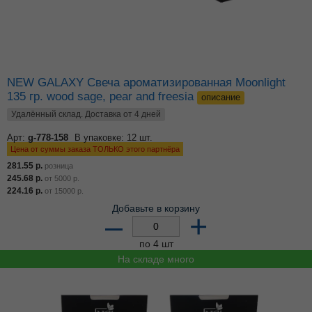
NEW GALAXY Свеча ароматизированная Moonlight
135 гр. wood sage, pear and freesia
описание
Удалённый склад. Доставка от 4 дней
Арт:
g-778-158
В упаковке: 12 шт.
Цена от суммы заказа ТОЛЬКО этого партнёра
281.55
р.
розница
245.68
р.
от
5000
р.
224.16
р.
от
15000
р.
Добавьте в корзину
–
+
по 4 шт
На складе много