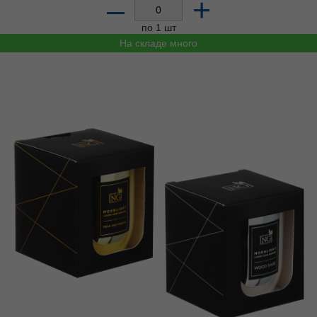
–
+
по 1 шт
На складе много