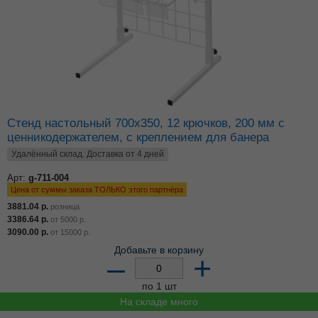
Стенд настольный 700х350, 12 крючков, 200 мм с
ценникодержателем, с креплением для банера
Удалённый склад. Доставка от 4 дней
Арт:
g-711-004
Цена от суммы заказа ТОЛЬКО этого партнёра
3881.04
р.
розница
3386.64
р.
от
5000
р.
3090.00
р.
от
15000
р.
Добавьте в корзину
–
+
по 1 шт
На складе много