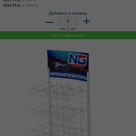
3218.75
р.
от
15000
р.
Добавьте в корзину
–
+
по 1 шт
На складе много