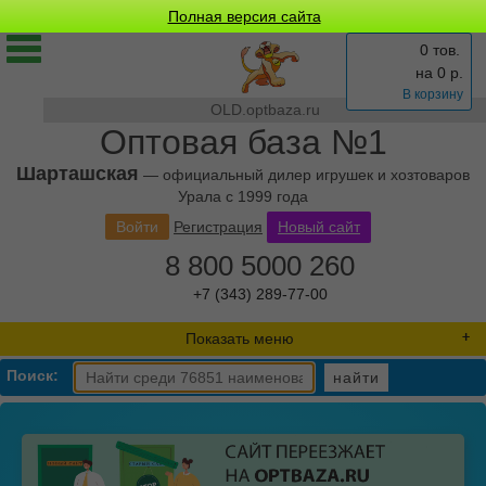
Полная версия сайта
0 тов.
на
0
р.
В корзину
OLD.optbaza.ru
Оптовая база №1
Шарташская
— официальный дилер игрушек и хозтоваров
Урала с 1999 года
Войти
Регистрация
Новый сайт
8 800 5000 260
+7 (343) 289-77-00
Показать меню
Поиск:
найти