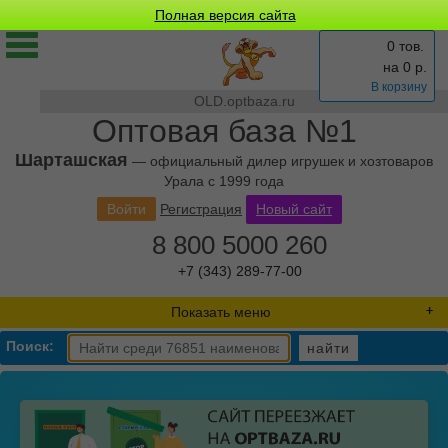
Полная версия сайта
0 тов.
на
0
р.
В корзину
OLD.optbaza.ru
Оптовая база №1
Шарташская
— официальный дилер игрушек и хозтоваров
Урала с 1999 года
Войти
Регистрация
Новый сайт
8 800 5000 260
+7 (343) 289-77-00
Показать меню
Поиск:
найти