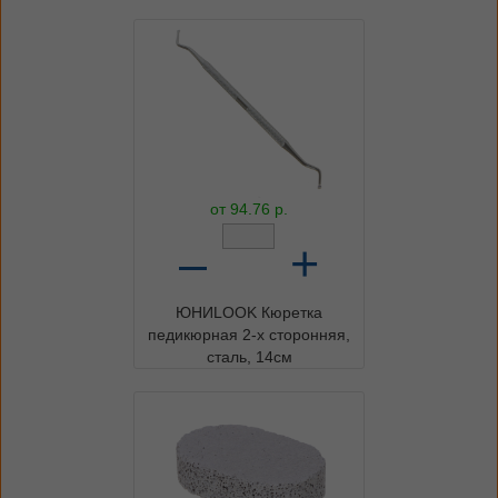
от
94.76
р.
–
+
ЮНИLOOK Кюретка
педикюрная 2-х сторонняя,
сталь, 14см