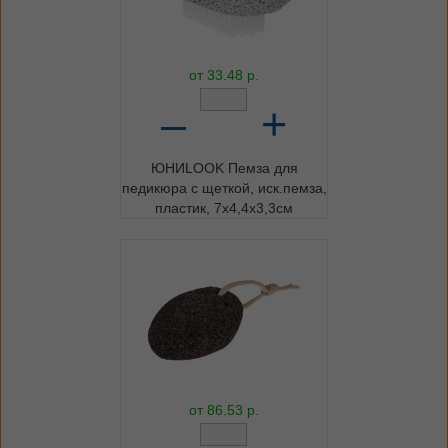
от
33.48
р.
–
+
ЮНИLOOK Пемза для
педикюра с щеткой, иск.пемза,
пластик, 7х4,4х3,3см
от
86.53
р.