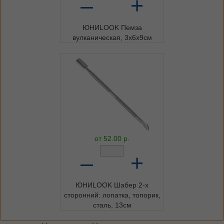
–
+
ЮНИLOOK Пемза
вулканическая, 3х6х9см
от
52.00
р.
–
+
ЮНИLOOK Шабер 2-х
сторонний: лопатка, топорик,
сталь, 13см