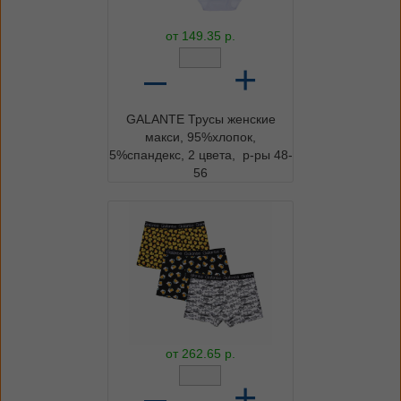
от
149.35
р.
–
+
GALANTE Трусы женские
макси, 95%хлопок,
5%спандекс, 2 цвета, р-ры 48-
56
от
262.65
р.
–
+