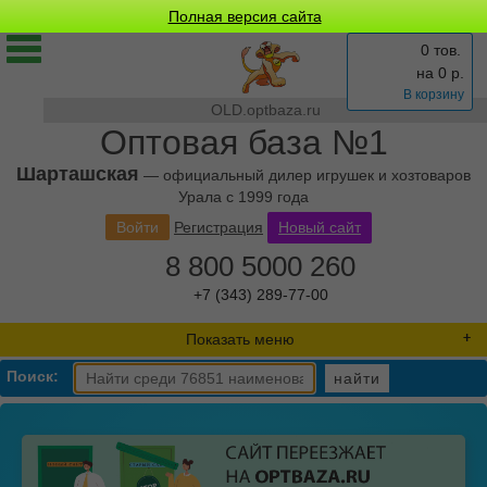
Полная версия сайта
0 тов.
на
0
р.
В корзину
OLD.optbaza.ru
Оптовая база №1
Шарташская
— официальный дилер игрушек и хозтоваров
Урала с 1999 года
Войти
Регистрация
Новый сайт
8 800 5000 260
+7 (343) 289-77-00
Показать меню
Поиск:
найти