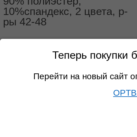
90% полиэстер,
10%спандекс, 2 цвета, р-
ры 42-48
Теперь покупки 
Перейти на новый сайт 
OPTB