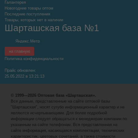
Галантерея
Новогодние товары оптом
Последние поступления
Товары, которых нет в наличии
Шарташская база №1
на главную
Политика конфиденциальности
Прайс обновлен:
25.05.2022 в 13:21:13
© 1999—2026 Оптовая база «Шарташская».
Все данные, представленные на сайте оптовой базы
"Шарташская", носят сугубо информационный характер и не
являются исчерпывающими. Для более подробной
информации следует обращаться к менеджерам компании по
указанным на сайте телефонам. Вся представленная на
сайте информация, касающаяся комплектации, технических
характеристик, цветовых сочетаний, а также стоимости