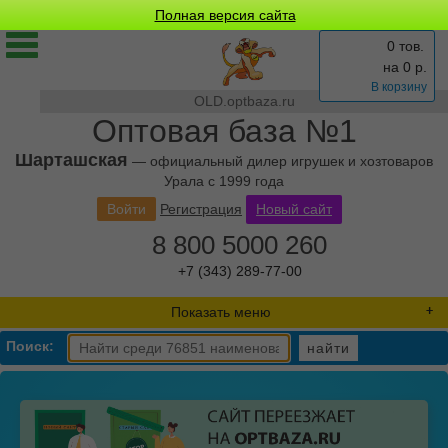
Полная версия сайта
0 тов.
на
0
р.
В корзину
OLD.optbaza.ru
Оптовая база №1
Шарташская
— официальный дилер игрушек и хозтоваров
Урала с 1999 года
Войти
Регистрация
Новый сайт
8 800 5000 260
+7 (343) 289-77-00
Показать меню
Поиск:
найти