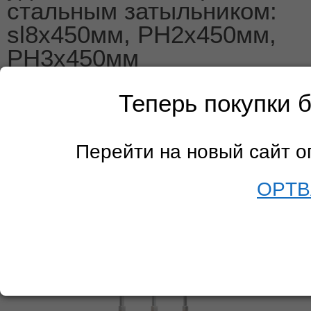
стальным затыльником:
sl8x450мм, PH2x450мм,
PH3x450мм
Теперь покупки 
Перейти на новый сайт 
OPTB