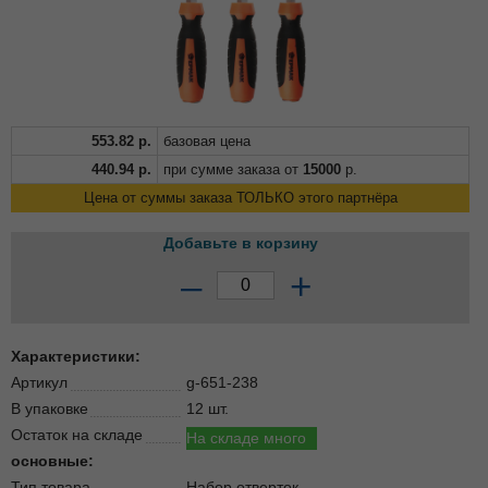
553.82
р.
базовая цена
440.94
р.
при сумме заказа от
15000
р.
Цена от суммы заказа ТОЛЬКО этого партнёра
Добавьте в корзину
–
+
Характеристики:
Артикул
g-651-238
В упаковке
12 шт.
Остаток на складе
На складе много
основные:
Тип товара
Набор отверток